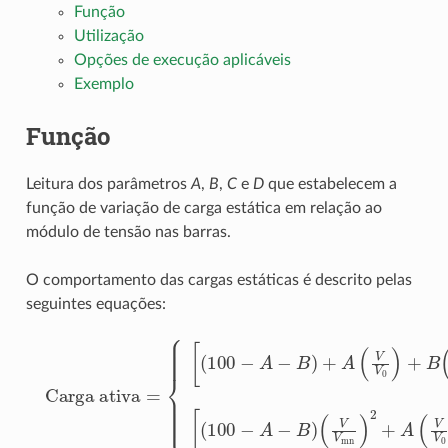
Função
Utilização
Opções de execução aplicáveis
Exemplo
Função
Leitura dos parâmetros
A
,
B
,
C
e
D
que estabelecem a
função de variação de carga estática em relação ao
módulo de tensão nas barras.
O comportamento das cargas estáticas é descrito pelas
seguintes equações:
{
{
[
[
(
(
(
V
100
100
V
(
V
mn
V
−
−
mn
A
C
)
+
−
−
B
B
D
)
+
(
)
)
V
+
D
+
(
(
V
V
V
A
C
(
V
V
V
0
(
Carga ativa
(
V
V
V
mn
mn
)
2
V
Carga reativa
V
0
]
0
⋅
0
)
)
)
P
2
)
2
2
)
+
+
100
]
+
+
⋅
B
D
Q
A
C
(
(
V
=
100
(
(
V
V
V
se
V
V
=
V
V
0
0
0
0
V
se
)
)
2
)
)
2
<
]
]
V
⋅
V
⋅
P
Q
mn
<
100
100
V
mn
se
se
V
V
≥
≥
V
V
mn
mn
[
(
[
1
(