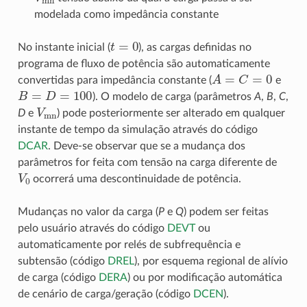
modelada como impedância constante
t
=
0
No instante inicial (
), as cargas definidas no
programa de fluxo de potência são automaticamente
A
=
C
=
0
convertidas para impedância constante (
e
B
=
D
=
100
). O modelo de carga (parâmetros
A
,
B
,
C
,
V
mn
D
e
) pode posteriormente ser alterado em qualquer
instante de tempo da simulação através do código
DCAR
. Deve-se observar que se a mudança dos
parâmetros for feita com tensão na carga diferente de
V
0
ocorrerá uma descontinuidade de potência.
Mudanças no valor da carga (
P
e
Q
) podem ser feitas
pelo usuário através do código
DEVT
ou
automaticamente por relés de subfrequência e
subtensão (código
DREL
), por esquema regional de alívio
de carga (código
DERA
) ou por modificação automática
de cenário de carga/geração (código
DCEN
).