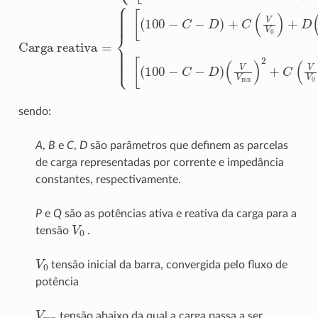
sendo:
A
,
B
e
C
,
D
são parâmetros que definem as parcelas
de carga representadas por corrente e impedância
constantes, respectivamente.
P
e
Q
são as potências ativa e reativa da carga para a
V
0
tensão
.
V
0
tensão inicial da barra, convergida pelo fluxo de
potência
V
mn
tensão abaixo da qual a carga passa a ser