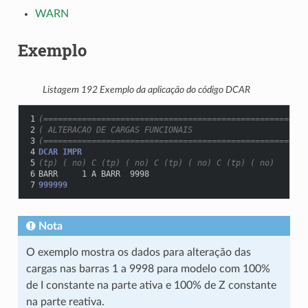
WARN
Exemplo
Listagem 192
Exemplo da aplicação do código DCAR
1
(=======================================================
2
( ALTERACAO DE CARGAS FUNCIONAIS
3
(=======================================================
4
DCAR IMPR
5
(tp) ( no) C (tp) ( no) C (tp) ( no) C (tp) ( no)   (A) 
6
BARR     1 A BARR  9998                             100 
7
999999
Nota
O exemplo mostra os dados para alteração das
cargas nas barras 1 a 9998 para modelo com 100%
de I constante na parte ativa e 100% de Z constante
na parte reativa.