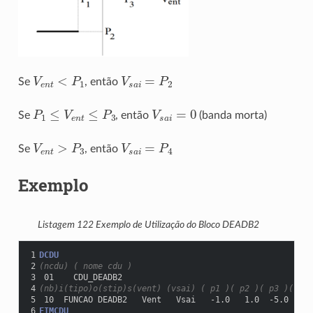
V
e
n
t
<
P
1
V
s
a
i
=
P
2
Se
, então
P
1
≤
V
e
n
t
≤
P
3
V
s
a
i
=
0
Se
, então
(banda morta)
V
e
n
t
>
P
3
V
s
a
i
=
P
4
Se
, então
Exemplo
Listagem 122
Exemplo de Utilização do Bloco DEADB2
1
DCDU
2
(ncdu) ( nome cdu )
3
 01    CDU_DEADB2
4
(nb)i(tipo)o(stip)s(vent) (vsai) ( p1 )( p2 )( p3 )( p4 
5
 10  FUNCAO DEADB2   Vent   Vsai   -1.0   1.0  -5.0   2.
6
FIMCDU