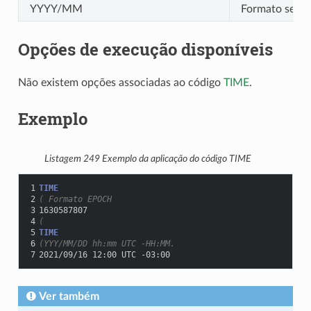
YYYY/MM
Formato sem i
Opções de execução disponíveis
Não existem opções associadas ao código
TIME
.
Exemplo
Listagem 249
Exemplo da aplicação do código TIME
1
TIME
2
( Formato EPOCH
3
1630587807
4
(
5
TIME
6
(YYY/MM/DD hh:mm UTC -HH:MM.
7
2021/09/16 12:00 UTC -03:00
Ver também