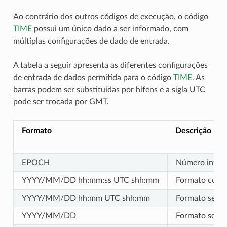
Ao contrário dos outros códigos de execução, o código
TIME
possui um único dado a ser informado, com
múltiplas configurações de dado de entrada.
A tabela a seguir apresenta as diferentes configurações
de entrada de dados permitida para o código
TIME
. As
barras podem ser substituídas por hífens e a sigla UTC
pode ser trocada por GMT.
Formato
Descrição
EPOCH
Número intei
YYYY/MM/DD hh:mm:ss UTC shh:mm
Formato compl
YYYY/MM/DD hh:mm UTC shh:mm
Formato sem i
YYYY/MM/DD
Formato sem i