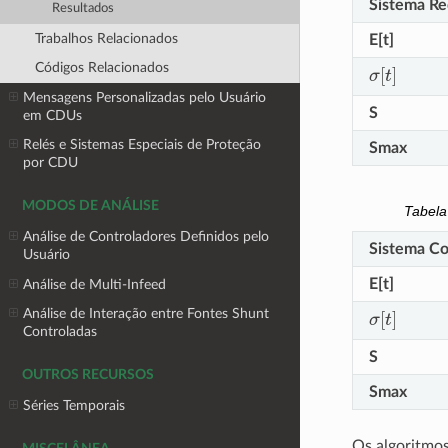
Sistema Re
Resultados
Trabalhos Relacionados
E[t]
σ
[
t
]
Códigos Relacionados
Mensagens Personalizadas pelo Usuário
S
em CDUs
Relés e Sistemas Especiais de Proteção
Smax
por CDU
MODOS DE ANÁLISE
Tabel
Análise de Controladores Definidos pelo
Sistema C
Usuário
E[t]
Análise de Multi-Infeed
σ
[
t
]
Análise de Interação entre Fontes Shunt
Controladas
S
OUTROS RECURSOS
Smax
Séries Temporais
Os algoritmos