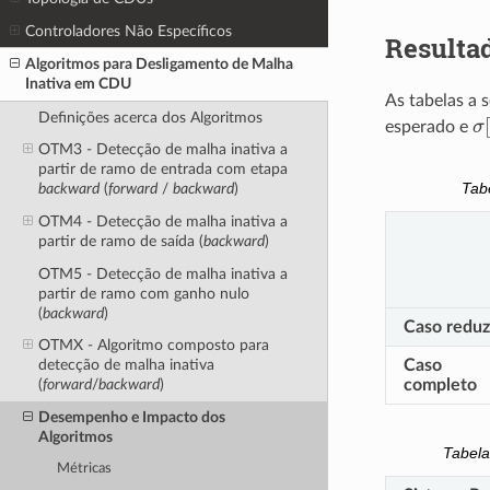
Controladores Não Específicos
Resulta
Algoritmos para Desligamento de Malha
Inativa em CDU
As tabelas a 
σ
Definições acerca dos Algoritmos
esperado e
OTM3 - Detecção de malha inativa a
partir de ramo de entrada com etapa
Tab
backward
(
forward
/
backward
)
OTM4 - Detecção de malha inativa a
partir de ramo de saída (
backward
)
OTM5 - Detecção de malha inativa a
partir de ramo com ganho nulo
(
backward
)
Caso reduz
OTMX - Algoritmo composto para
Caso
detecção de malha inativa
completo
(
forward
/
backward
)
Desempenho e Impacto dos
Algoritmos
Tabel
Métricas