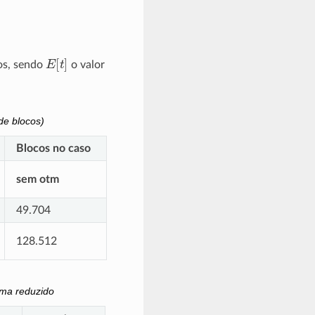
E
[
t
]
os, sendo
o valor
de blocos)
Blocos no caso
sem otm
49.704
128.512
ema reduzido