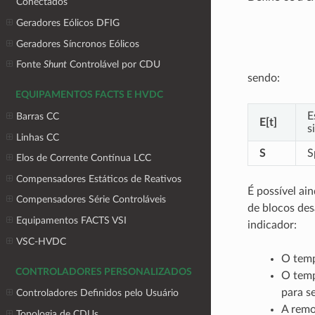
Conectados
Geradores Eólicos DFIG
Geradores Síncronos Eólicos
Fonte
Shunt
Controlável por CDU
sendo:
EQUIPAMENTOS FACTS E HVDC
E
Barras CC
E[t]
s
Linhas CC
S
S
Elos de Corrente Contínua LCC
Compensadores Estáticos de Reativos
É possível ain
Compensadores Série Controláveis
de blocos des
Equipamentos FACTS VSI
indicador:
VSC-HVDC
O temp
CONTROLADORES PERSONALIZADOS
O temp
para s
Controladores Definidos pelo Usuário
A remo
Topologia de CDUs