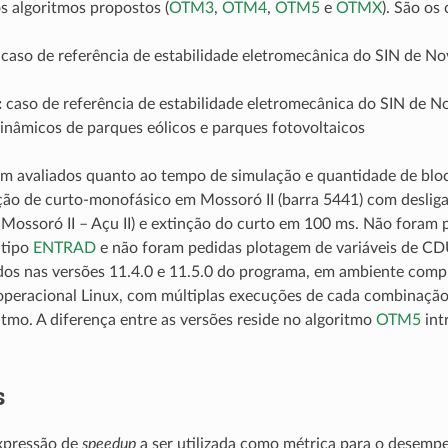
os algoritmos propostos (
OTM3
,
OTM4
,
OTM5
e
OTMX
). São os 
caso de referência de estabilidade eletromecânica do SIN de 
:
caso de referência de estabilidade eletromecânica do SIN de
inâmicos de parques eólicos e parques fotovoltaicos
m avaliados quanto ao tempo de simulação e quantidade de bloc
ão de curto-monofásico em Mossoró II (barra 5441) com deslig
Mossoró II – Açu II) e extinção do curto em 100 ms. Não foram
 tipo
ENTRAD
e não foram pedidas plotagem de variáveis de CDU
dos nas versões 11.4.0 e 11.5.0 do programa, em ambiente comp
operacional Linux, com múltiplas execuções de cada combinação
itmo. A diferença entre as versões reside no algoritmo
OTM5
int
s
expressão de
speedup
a ser utilizada como métrica para o desemp