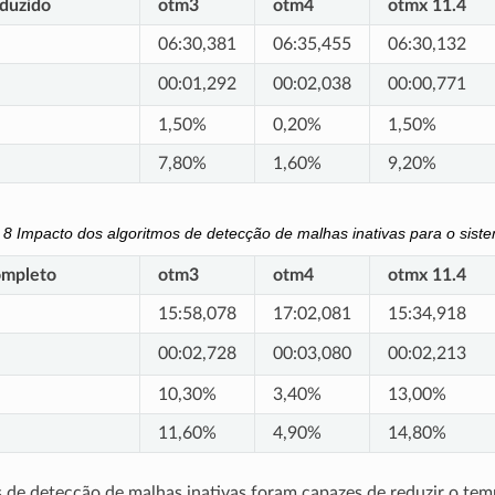
duzido
otm3
otm4
otmx 11.4
06:30,381
06:35,455
06:30,132
00:01,292
00:02,038
00:00,771
1,50%
0,20%
1,50%
7,80%
1,60%
9,20%
a 8
Impacto dos algoritmos de detecção de malhas inativas para o sist
ompleto
otm3
otm4
otmx 11.4
15:58,078
17:02,081
15:34,918
00:02,728
00:03,080
00:02,213
10,30%
3,40%
13,00%
11,60%
4,90%
14,80%
 de detecção de malhas inativas foram capazes de reduzir o te