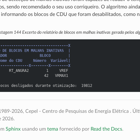
s, sendo recomendado o seu uso corriqueiro. O algoritmo ainda
informando os blocos de CDU que foram desabilitados, como 
istagem 144
Excerto do relatório de blocos em malhas inativas gerado pelos al
--------------------------------X
O DE BLOCOS EM MALHAS INATIVAS  |
ADOR               BLOCO        |
Nome do CDU     Número  Variável|
--------------X--------X--------X
     RT_ANGRA2        1     VREF
                     42   VRMAX1
locos desligados durante otimização:  19812
989-2026, Cepel - Centro de Pesquisas de Energia Elétrica .
Últ
e 2026.
com
Sphinx
usando um
tema
fornecido por
Read the Docs
.