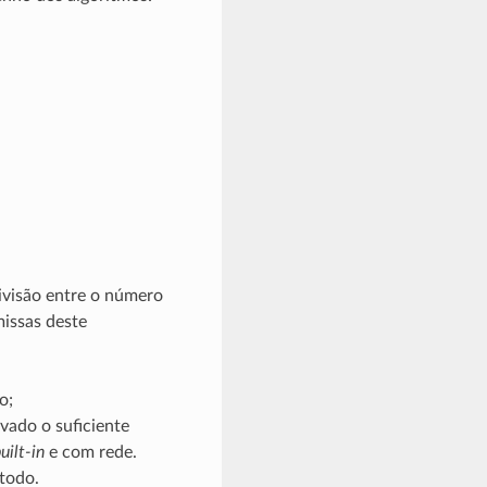
divisão entre o número
missas deste
o;
ado o suficiente
uilt-in
e com rede.
todo.