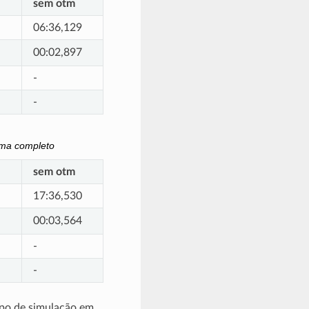
sem otm
06:36,129
00:02,897
-
-
ema completo
sem otm
17:36,530
00:03,564
-
-
mpo de simulação em