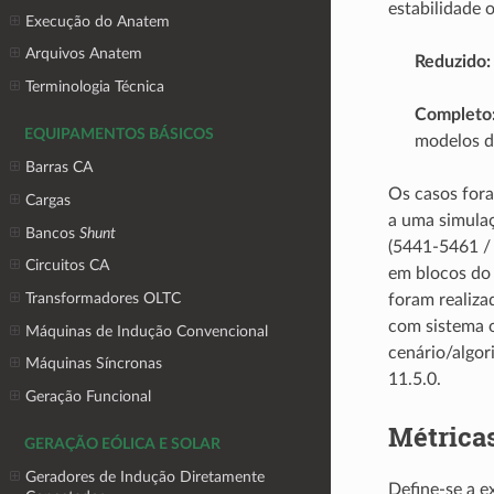
estabilidade 
Execução do Anatem
Arquivos Anatem
Reduzido:
Terminologia Técnica
Completo
EQUIPAMENTOS BÁSICOS
modelos d
Barras CA
Os casos fora
Cargas
a uma simulaç
Bancos
Shunt
(5441-5461 / 
Circuitos CA
em blocos do
Transformadores OLTC
foram realiza
com sistema 
Máquinas de Indução Convencional
cenário/algor
Máquinas Síncronas
11.5.0.
Geração Funcional
Métrica
GERAÇÃO EÓLICA E SOLAR
Geradores de Indução Diretamente
Define-se a 