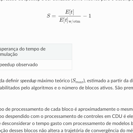
S
=
E
[
t
]
E
[
t
]
w/otm
−
1
sperança do tempo de
imulação
peedup observado
S
m
a
x
da definir
speedup
máximo teórico (
), estimado a partir da 
abilitados pelo algoritmos e o número de blocos ativos. São pre
o de processamento de cada bloco é aproximadamente o mesm
o despendido com o processamento de controles em CDU é elev
e desconsiderar o tempo gasto com processamento de modelos
b
ção desses blocos não altera a trajetória de convergência do mé