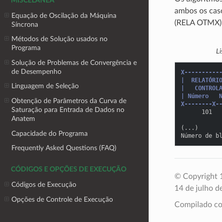
MISCELÂNEA
ambos os caso
Equação de Oscilação da Máquina
(RELA OTMX) 
Síncrona
Métodos de Solução usados no
Programa
L
Solução de Problemas de Convergência e
de Desempenho
X----------
|  RELATÓRI
Linguagem de Seleção
|   CONTROL
| Número   
Obtenção de Parâmetros da Curva de
X--------X-
Saturação para Entrada de Dados no
      101  
Anatem
           
(...)
Capacidade do Programa
Número de b
Frequently Asked Questions (FAQ)
CÓDIGOS E OPÇÕES DE EXECUÇÃO
© Copyright 1
Códigos de Execução
14 de julho d
Opções de Controle de Execução
Compilado 