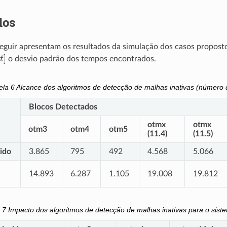
dos
seguir apresentam os resultados da simulação dos casos propost
[
t
]
o desvio padrão dos tempos encontrados.
ela 6
Alcance dos algoritmos de detecção de malhas inativas (número 
Blocos Detectados
otmx
otmx
otm3
otm4
otm5
(11.4)
(11.5)
ido
3.865
795
492
4.568
5.066
14.893
6.287
1.105
19.008
19.812
a 7
Impacto dos algoritmos de detecção de malhas inativas para o sist