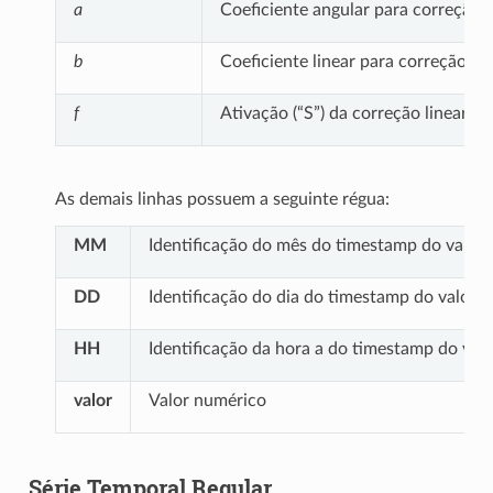
a
Coeficiente angular para correção (
b
Coeficiente linear para correção (
de
f
Ativação (“S”) da correção linear y
As demais linhas possuem a seguinte régua:
MM
Identificação do mês do timestamp do valor
DD
Identificação do dia do timestamp do valor
HH
Identificação da hora a do timestamp do valo
valor
Valor numérico
Série Temporal Regular