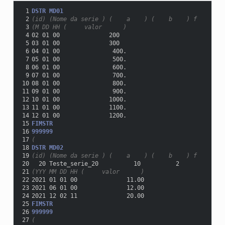
 1
DSTR MD01
 2
(id) (Nome da serie ) (    a    ) (    b    ) f
 3
(M DD HH (     valor      )
 4
02 01 00              200
 5
03 01 00              300
 6
04 01 00               400.
 7
05 01 00               500.
 8
06 01 00               600.
 9
07 01 00               700.
10
08 01 00               800.
11
09 01 00               900.
12
10 01 00              1000.
13
11 01 00              1100.
14
12 01 00              1200.
15
FIMSTR
16
999999
17
(
18
DSTR MD02
19
(id) (Nome da serie ) (    a    ) (    b    ) f
20
  20 Teste_serie_20          10          2
21
(YYY MM DD HH (     valor      )
22
2021 01 01 00              11.00
23
2021 06 01 00              12.00
24
2021 12 02 11              20.00
25
FIMSTR
26
999999
27
(