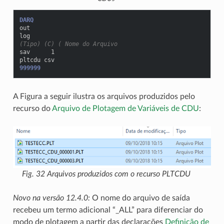
DARQ
out
log
(Tipo) (C) ( Nome do Arquivo
sav      1
pltcdu csv
999999
A Figura a seguir ilustra os arquivos produzidos pelo
recurso do
Arquivo de Plotagem de Variáveis de CDU
:
Fig. 32
Arquivos produzidos com o recurso PLTCDU
Novo na versão 12.4.0:
O nome do arquivo de saída
recebeu um termo adicional “_ALL” para diferenciar do
modo de plotagem a partir das declarações
Definição de