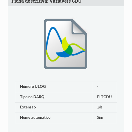
Ficha descritiva: Variáveis CDU
Número ULOG
-
Tipo no DARQ
PLTCDU
Extensão
.plt
Nome automático
Sim