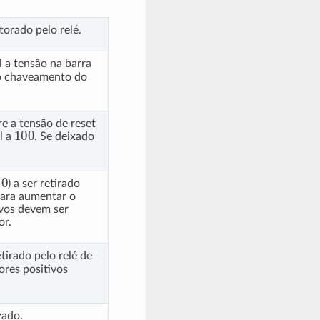
torado pelo relé.
al a tensão na barra
no chaveamento do
re a tensão de reset
100
l a
. Se deixado
) a ser retirado
para aumentar o
ivos devem ser
or.
retirado pelo relé de
ores positivos
zado.