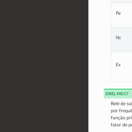
Pa
Nc
Ex
DREL MD17
Relé de s
por frequê
função pri
fator de p