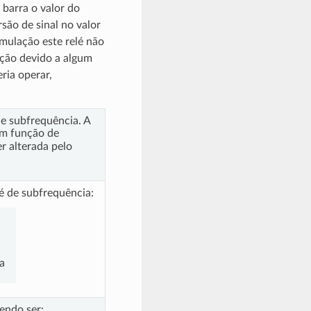
 barra o valor do
rsão de sinal no valor
imulação este relé não
ação devido a algum
ria operar,
de subfrequência. A
om função de
r alterada pelo
lé de subfrequência:
a
endo ser: