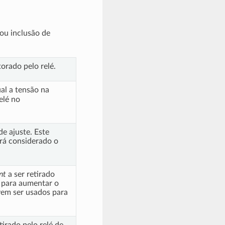
ou inclusão de
orado pelo relé.
ual a tensão na
elé no
de ajuste. Este
rá considerado o
nt
a ser retirado
s para aumentar o
evem ser usados para
etirado pelo relé de