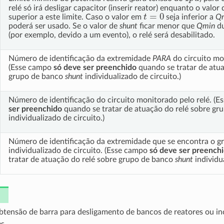
relé só irá desligar capacitor (inserir reator) enquanto o valor
t
=
0
superior a este limite. Caso o valor em
seja inferior a
Q
poderá ser usado. Se o valor de
shunt
ficar menor que
Qmin
du
(por exemplo, devido a um evento), o relé será desabilitado.
Número de identificação da extremidade
PARA
do circuito mo
(Esse campo
só deve ser preenchido
quando se tratar de atua
grupo de banco
shunt
individualizado de circuito.)
Número de identificação do circuito monitorado pelo relé. (
ser preenchido
quando se tratar de atuação do relé sobre g
individualizado de circuito.)
Número de identificação da extremidade que se encontra o 
individualizado de circuito. (Esse campo
só deve ser preench
tratar de atuação do relé sobre grupo de banco
shunt
individua
ubtensão de barra para desligamento de bancos de reatores ou i
s.