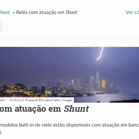
Shunt
»
Relés com atuação em
Shunt
Ver c
com atuação em
Shunt
 modelos
built-in
de relés estão disponíveis com atuação em ban
):