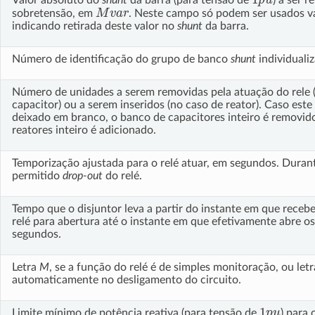
M
v
a
r
sobretensão, em
. Neste campo só podem ser usados va
indicando retirada deste valor no
shunt
da barra.
Número de identificação do grupo de banco
shunt
individuali
Número de unidades a serem removidas pela atuação do rele 
capacitor) ou a serem inseridos (no caso de reator). Caso est
deixado em branco, o banco de capacitores inteiro é removid
reatores inteiro é adicionado.
Temporização ajustada para o relé atuar, em segundos. Duran
permitido
drop-out
do relé.
Tempo que o disjuntor leva a partir do instante em que rece
relé para abertura até o instante em que efetivamente abre o
segundos.
Letra
M
, se a função do relé é de simples monitoração, ou let
automaticamente no desligamento do circuito.
1
p
u
Limite mínimo de potência reativa (para tensão de
) para 