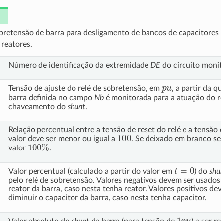
bretensão de barra para desligamento de bancos de capacitores 
reatores.
Número de identificação da extremidade
DE
do circuito monit
p
u
Tensão de ajuste do relé de sobretensão, em
, a partir da q
barra definida no campo
Nb
é monitorada para a atuação do r
chaveamento do
shunt
.
Relação percentual entre a tensão de reset do relé e a tensão 
100
valor deve ser menor ou igual a
. Se deixado em branco se
100
%
valor
.
t
=
0
Valor percentual (calculado a partir do valor em
) do
shu
pelo relé de sobretensão. Valores negativos devem ser usado
reator da barra, caso nesta tenha reator. Valores positivos d
diminuir o capacitor da barra, caso nesta tenha capacitor.
1
p
u
Valor absoluto do
shunt
da barra (para tensão de
) a ser r