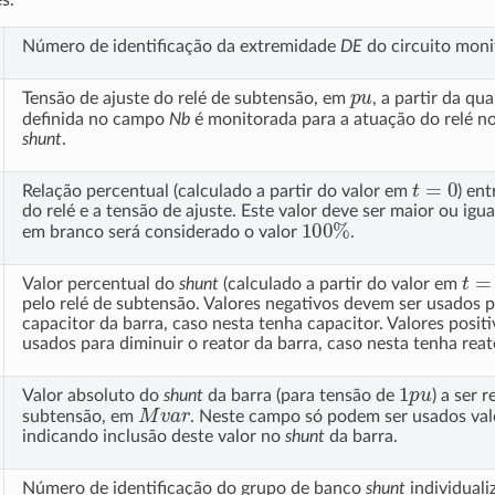
Número de identificação da extremidade
DE
do circuito moni
p
u
Tensão de ajuste do relé de subtensão, em
, a partir da qu
definida no campo
Nb
é monitorada para a atuação do relé 
shunt
.
t
=
0
Relação percentual (calculado a partir do valor em
) ent
do relé e a tensão de ajuste. Este valor deve ser maior ou igua
100
%
em branco será considerado o valor
.
t
=
0
Valor percentual do
shunt
(calculado a partir do valor em
pelo relé de subtensão. Valores negativos devem ser usados 
capacitor da barra, caso nesta tenha capacitor. Valores posit
usados para diminuir o reator da barra, caso nesta tenha reat
1
p
u
Valor absoluto do
shunt
da barra (para tensão de
) a ser 
M
v
a
r
subtensão, em
. Neste campo só podem ser usados val
indicando inclusão deste valor no
shunt
da barra.
Número de identificação do grupo de banco
shunt
individuali