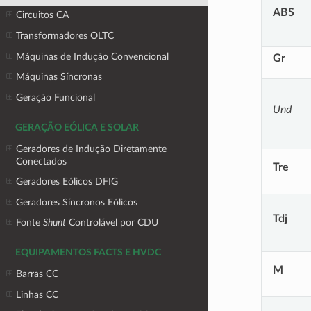
ABS
Circuitos CA
Transformadores OLTC
Máquinas de Indução Convencional
Gr
Máquinas Síncronas
Geração Funcional
Und
GERAÇÃO EÓLICA E SOLAR
Geradores de Indução Diretamente
Conectados
Tre
Geradores Eólicos DFIG
Geradores Síncronos Eólicos
Tdj
Fonte
Shunt
Controlável por CDU
EQUIPAMENTOS FACTS E HVDC
M
Barras CC
Linhas CC