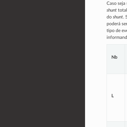
Caso seja 
shunt
total
do
shunt
. 
poderá ser
tipo de ev
informando
Nb
L