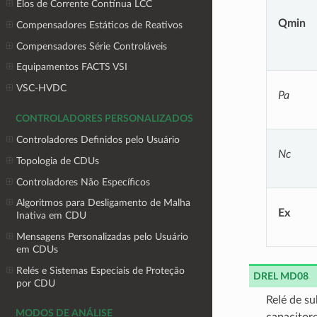
Elos de Corrente Contínua LCC
Qmin
Compensadores Estáticos de Reativos
Compensadores Série Controláveis
Equipamentos FACTS VSI
VSC-HVDC
Pa
CONTROLADORES PERSONALIZADOS
Controladores Definidos pelo Usuário
Nc
Topologia de CDUs
Controladores Não Específicos
Algoritmos para Desligamento de Malha
Ex
Inativa em CDU
Mensagens Personalizadas pelo Usuário
em CDUs
Relés e Sistemas Especiais de Proteção
DREL MD08
por CDU
Relé de s
MODOS DE ANÁLISE
capacitore