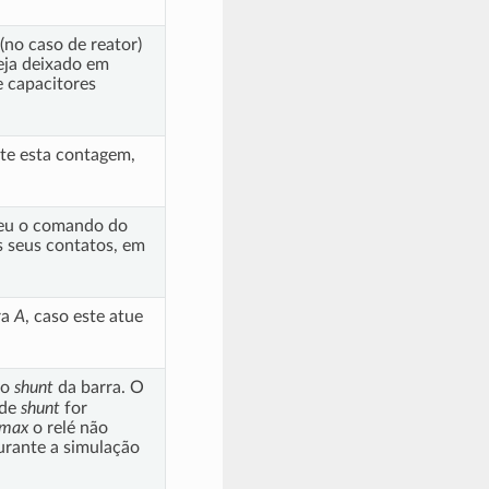
no caso de reator)
eja deixado em
e capacitores
nte esta contagem,
ebeu o comando do
s seus contatos, em
ra
A
, caso este atue
 o
shunt
da barra. O
 de
shunt
for
max
o relé não
rante a simulação