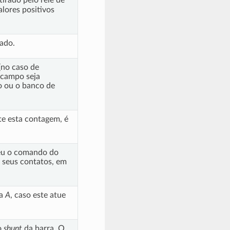
lores positivos
zado.
(no caso de
e campo seja
o ou o banco de
te esta contagem, é
beu o comando do
s seus contatos, em
ra
A
, caso este atue
o
shunt
da barra. O