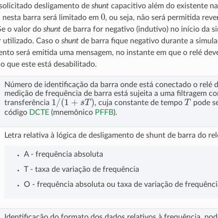
solicitado desligamento de
shunt
capacitivo além do existente na
0
 nesta barra será limitado em
, ou seja, não será permitida reve
Se o valor do
shunt
de barra for negativo (indutivo) no início da s
 utilizado. Caso o
shunt
de barra fique negativo durante a simul
ento será emitida uma mensagem, no instante em que o relé deve
 que este está desabilitado.
Número de identificação da barra onde está conectado o relé 
medição de frequência de barra está sujeita a uma filtragem c
1
/
(
1
+
s
T
)
T
transferência
, cuja constante de tempo
pode se
código
DCTE
(mnemônico
PFFB
).
Letra relativa à lógica de desligamento de shunt de barra do re
A - frequência absoluta
T - taxa de variação de frequência
O - frequência absoluta ou taxa de variação de frequênci
Identificação do formato dos dados relativos à frequência, pod