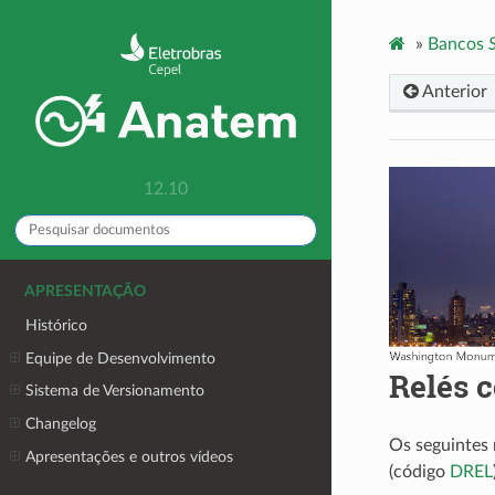
»
Bancos
Anterior
12.10
APRESENTAÇÃO
Histórico
Equipe de Desenvolvimento
Relés 
Sistema de Versionamento
Changelog
Os seguintes
Apresentações e outros vídeos
(código
DREL