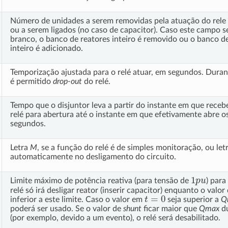
Número de unidades a serem removidas pela atuação do rele (
ou a serem ligados (no caso de capacitor). Caso este campo s
branco, o banco de reatores inteiro é removido ou o banco d
inteiro é adicionado.
Temporização ajustada para o relé atuar, em segundos. Dura
é permitido
drop-out
do relé.
Tempo que o disjuntor leva a partir do instante em que rec
relé para abertura até o instante em que efetivamente abre o
segundos.
Letra
M
, se a função do relé é de simples monitoração, ou let
automaticamente no desligamento do circuito.
1
p
u
Limite máximo de potência reativa (para tensão de
) para
relé só irá desligar reator (inserir capacitor) enquanto o valor
t
=
0
inferior a este limite. Caso o valor em
seja superior a
Q
poderá ser usado. Se o valor de
shunt
ficar maior que
Qmax
du
(por exemplo, devido a um evento), o relé será desabilitado.