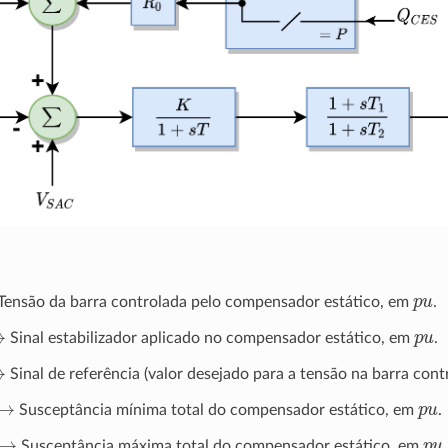
p
u
Tensão da barra controlada pelo compensador estático, em
.
→
p
u
Sinal estabilizador aplicado no compensador estático, em
.
→
Sinal de referência (valor desejado para a tensão na barra con
→
p
u
Susceptância mínima total do compensador estático, em
.
→
p
u
Susceptância máxima total do compensador estático, em
.