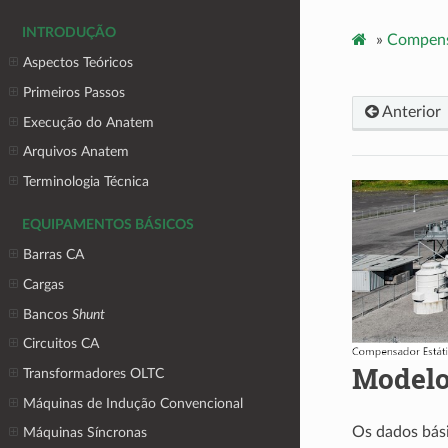
INTRODUÇÃO
»
Compensa
Aspectos Teóricos
Primeiros Passos
Anterior
Execução do Anatem
Arquivos Anatem
Terminologia Técnica
EQUIPAMENTOS BÁSICOS
Barras CA
Cargas
Bancos
Shunt
Circuitos CA
Modelo
Transformadores OLTC
Máquinas de Indução Convencional
Os dados bási
Máquinas Síncronas