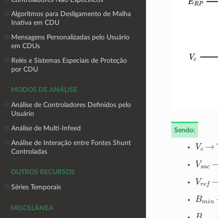
Algoritmos para Desligamento de Malha
Inativa em CDU
Mensagens Personalizadas pelo Usuário
em CDUs
Relés e Sistemas Especiais de Proteção
por CDU
MODOS DE ANÁLISE
Análise de Controladores Definidos pelo
Usuário
Análise de Multi-Infeed
Sendo:
V
c
→
Análise de Interação entre Fontes Shunt
Controladas
V
s
a
c
OUTROS RECURSOS
V
r
e
f
Séries Temporais
B
m
i
n
MISCELÂNEA
B
m
a
x