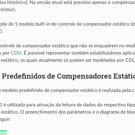
ivo histórico). Na versão atual está previsto apenas o compensa
iristor).
põe de 1 modelo
built-in
de controle de compensador estático (d
E
).
ontrole de compensador estático que não se enquadrem no mo
s por
CDU
. É possível representar também estabilizadores aplic
estático, os quais atualmente só podem ser modelados por CDU
 Predefinidos de Compensadores Estáti
e modelo predefinido de compensador estático é realizada pelo 
1
é utilizada para ativação da leitura de dados do respectivo ti
estático. O preenchimento dos parâmetros e o diagrama de blo
eguir: