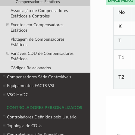
DMCE MD01
Compensadores Estáticos
Associação de Compensadores
No
Estáticos a Controles
Eventos em Compensadores
K
Estáticos
Plotagem de Compensadores
T
Estáticos
Variáveis CDU de Compensadores
T1
Estáticos
Códigos Relacionados
Compensadores Série Controláveis
T2
Equipamentos FACTS VSI
VSC-HVDC
CONTROLADORES PERSONALIZADOS
Controladores Definidos pelo Usuário
Topologia de CDUs
Controladores Não Específicos