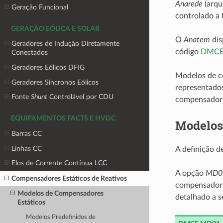
Anarede
(arqu
Geração Funcional
controlado a t
GERAÇÃO EÓLICA E SOLAR
O
Anatem
dis
Geradores de Indução Diretamente
código
DMC
Conectados
Geradores Eólicos DFIG
Modelos de c
Geradores Síncronos Eólicos
representado
Fonte
Shunt
Controlável por CDU
compensador 
EQUIPAMENTOS FACTS E HVDC
Modelos
Barras CC
Linhas CC
A definição d
Elos de Corrente Contínua LCC
A opção
MD0
Compensadores Estáticos de Reativos
compensador 
Modelos de Compensadores
detalhado a s
Estáticos
Modelos Predefinidos de