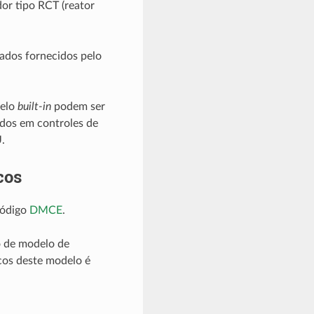
dor tipo RCT (reator
ados fornecidos pelo
delo
built-in
podem ser
ados em controles de
.
cos
código
DMCE
.
po de modelo de
cos deste modelo é