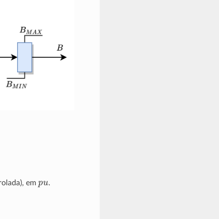
p
u
trolada), em
.