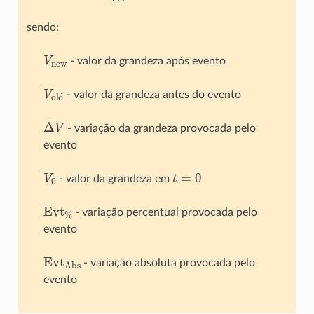
sendo:
V
new
- valor da grandeza após evento
V
old
- valor da grandeza antes do evento
Δ
V
- variação da grandeza provocada pelo
evento
V
0
t
=
0
- valor da grandeza em
Evt
%
- variação percentual provocada pelo
evento
Evt
Abs
- variação absoluta provocada pelo
evento