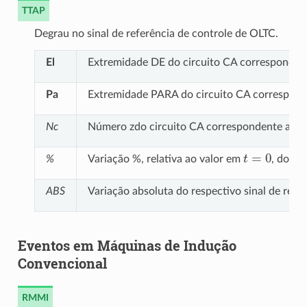
TTAP
Degrau no sinal de referência de controle de OLTC.
El
Extremidade DE do circuito CA corresponden
Pa
Extremidade PARA do circuito CA correspond
Nc
Número zdo circuito CA correspondente ao t
t
=
0
%
Variação %, relativa ao valor em
, do re
ABS
Variação absoluta do respectivo sinal de refe
Eventos em Máquinas de Indução
Convencional
RMMI