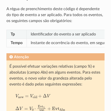
A régua de preenchimento deste código é dependente
do tipo de evento a ser aplicado. Para todos os eventos,
os seguintes campos são obrigatórios:
Tp
Identificador do evento a ser aplicado
Tempo
Instante de ocorrência do evento, em segundo
Atenção
É possível efetuar variações relativas (campo
%
) e
absolutas (campo
Abs
) em alguns eventos. Para estes
eventos, o novo valor da grandeza alterada pelo
evento é dado pelas seguintes expressões:
V
new
=
V
old
+
Δ
V
Δ
V
=
V
0
⋅
Evt
%
100
+
Evt
Abs