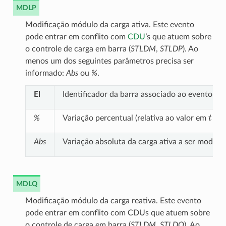
MDLP
Modificação módulo da carga ativa. Este evento
pode entrar em conflito com
CDU
’s que atuem sobre
o controle de carga em barra (
STLDM
,
STLDP
). Ao
menos um dos seguintes parâmetros precisa ser
informado:
Abs
ou
%
.
El
Identificador da barra associado ao evento
t
=
0
%
Variação percentual (relativa ao valor em
Abs
Variação absoluta da carga ativa a ser modific
MDLQ
Modificação módulo da carga reativa. Este evento
pode entrar em conflito com CDUs que atuem sobre
o controle de carga em barra (
STLDM
,
STLDQ
). Ao