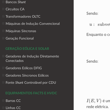
Bancos
Shunt
Circuitos CA
Sendo:
Transformadores OLTC
u
:
subveto
Máquinas de Indução Convencional
Máquinas Síncronas
Enquanto o c
Geração Funcional
GERAÇÃO EÓLICA E SOLAR
Geradores de Indução Diretamente
Conectados
Sendo:
Geradores Eólicos DFIG
I
:
vetor de
Geradores Síncronos Eólicos
Fonte
Shunt
Controlável por CDU
EQUIPAMENTOS FACTS E HVDC
I
(
E
,
V
)
é um
Barras CC
rede elétrica
Linhas CC