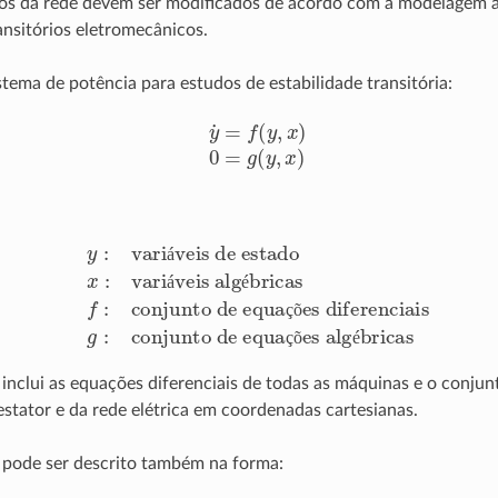
dos da rede devem ser modificados de acordo com a modelagem 
ansitórios eletromecânicos.
tema de potência para estudos de estabilidade transitória:
y
˙
=
f
(
y
,
x
)
0
=
g
(
y
,
x
)
iáveis de estado
conjunto de equações diferenciais
x
g
:
:
variáveis algébricas
conjunto de equações algébricas
f
:
á
á
é
ç
õ
ç
õ
é
inclui as equações diferenciais de todas as máquinas e o conju
stator e da rede elétrica em coordenadas cartesianas.
pode ser descrito também na forma: