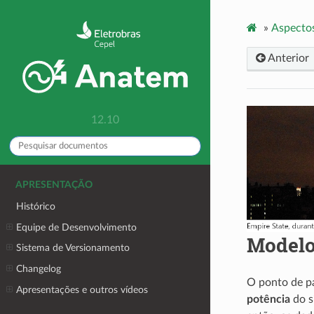
»
Aspectos
Anterior
12.10
APRESENTAÇÃO
Histórico
Equipe de Desenvolvimento
Modelo
Sistema de Versionamento
Changelog
O ponto de pa
Apresentações e outros vídeos
potência
do s