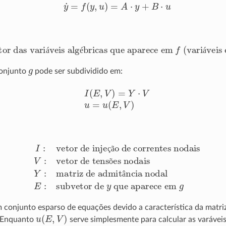
y
˙
=
f
(
y
,
u
)
=
A
⋅
y
+
B
⋅
u
r das variáveis algébricas que aparece em
f
(variáveis 
á
é
á
g
onjunto
pode ser subdividido em:
I
(
E
,
V
)
=
Y
⋅
V
u
=
u
(
E
,
V
)
 injeção de correntes nodais
matriz de admitância nodal
E
:
subvetor de
V
:
vetor de tensões nodai
y
que aparece em
g
ç
ã
õ
â
 conjunto esparso de equações devido a característica da matri
u
(
E
,
V
)
. Enquanto
serve simplesmente para calcular as varáveis