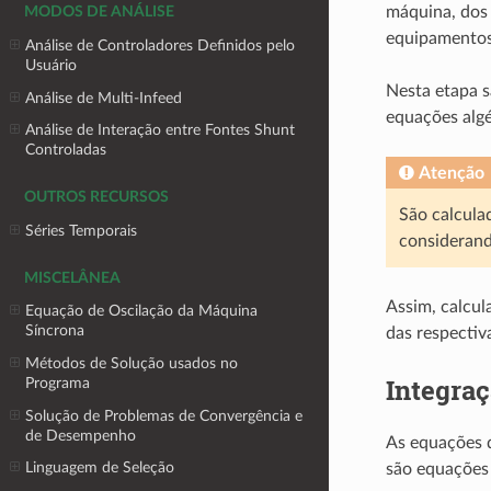
máquina, dos 
MODOS DE ANÁLISE
equipamentos
Análise de Controladores Definidos pelo
Usuário
Nesta etapa s
Análise de Multi-Infeed
equações algé
Análise de Interação entre Fontes Shunt
Controladas
Atenção
OUTROS RECURSOS
São calculad
Séries Temporais
considerand
MISCELÂNEA
Assim, calcul
Equação de Oscilação da Máquina
Síncrona
das respectiv
Métodos de Solução usados no
Integra
Programa
Solução de Problemas de Convergência e
de Desempenho
As equações d
Linguagem de Seleção
são equações 