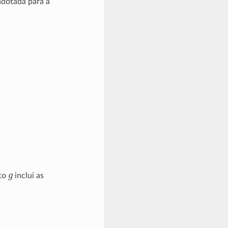
adotada para a
g
nto
inclui as