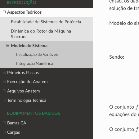
então, os da
INTRODUÇÃO
solução de tr
Aspectos Teóricos
Estabilidade de Sistemas de Potência
Modelo do sis
Dinâmica do Rotor da Máquina
Síncrona
Modelo do Sistema
Inicialização de Variáveis
Sendo:
Integração Numérica
y
:
var
Primeiros Passos
Execução do Anatem
Arquivos Anatem
Terminologia Técnica
f
O conjunto
EQUIPAMENTOS BÁSICOS
equações do e
Barras CA
f
O conjunto
Cargas