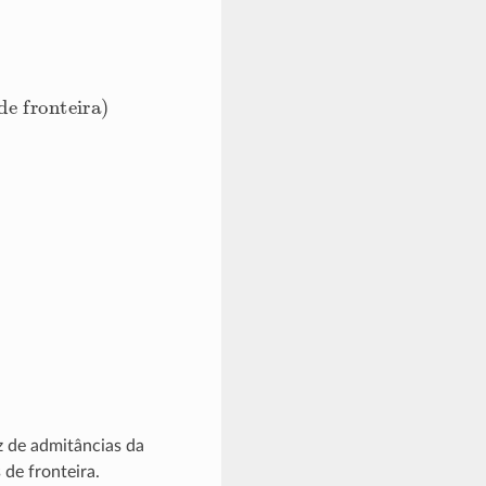
de fronteira)
s
Y
:
z de admitâncias da
 de fronteira.