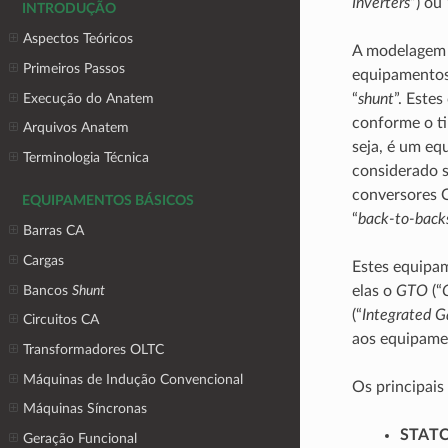
Inverters
”) ou
INTRODUÇÃO
Aspectos Teóricos
A modelagem
Primeiros Passos
equipamentos 
Execução do Anatem
“
shunt
”. Este
conforme o t
Arquivos Anatem
seja, é um eq
Terminologia Técnica
considerado s
conversores 
EQUIPAMENTOS BÁSICOS
“
back-to-back
Barras CA
Cargas
Estes equipam
Bancos
Shunt
elas o
GTO
(“
(“
Integrated 
Circuitos CA
aos equipamen
Transformadores OLTC
Máquinas de Indução Convencional
Os principais 
Máquinas Síncronas
STAT
Geração Funcional