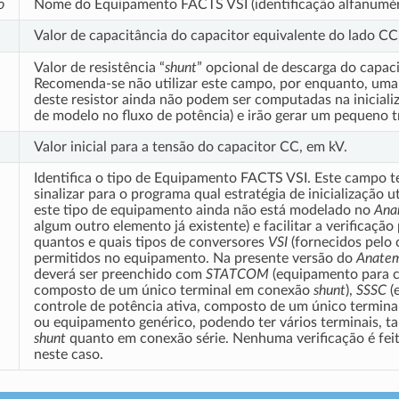
o
Nome do Equipamento FACTS VSI (identificação alfanumér
Valor de capacitância do capacitor equivalente do lado C
Valor de resistência “
shunt
” opcional de descarga do capac
Recomenda-se não utilizar este campo, por enquanto, uma
deste resistor ainda não podem ser computadas na iniciali
de modelo no fluxo de potência) e irão gerar um pequeno tra
Valor inicial para a tensão do capacitor CC, em kV.
Identifica o tipo de Equipamento FACTS VSI. Este campo 
sinalizar para o programa qual estratégia de inicialização u
este tipo de equipamento ainda não está modelado no
Ana
algum outro elemento já existente) e facilitar a verificaçã
quantos e quais tipos de conversores
VSI
(fornecidos pelo
permitidos no equipamento. Na presente versão do
Anate
deverá ser preenchido com
STATCOM
(equipamento para c
composto de um único terminal em conexão
shunt
),
SSSC
(
controle de potência ativa, composto de um único termina
ou equipamento genérico, podendo ter vários terminais, 
shunt
quanto em conexão série. Nenhuma verificação é fei
neste caso.