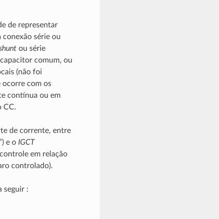
de de representar
m conexão série ou
shunt
ou série
 capacitor comum, ou
ais (não foi
e ocorre com os
te contínua ou em
o CC.
te de corrente, entre
”) e o
IGCT
e controle em relação
ro controlado).
 seguir :