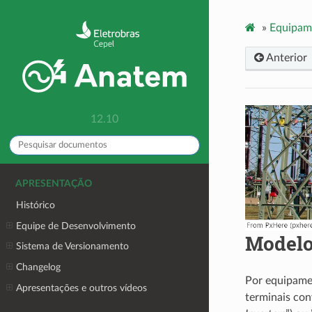
»
Equipam
Anterior
12.10
APRESENTAÇÃO
Histórico
Equipe de Desenvolvimento
Modelo
Sistema de Versionamento
Changelog
Por equipame
Apresentações e outros vídeos
terminais co