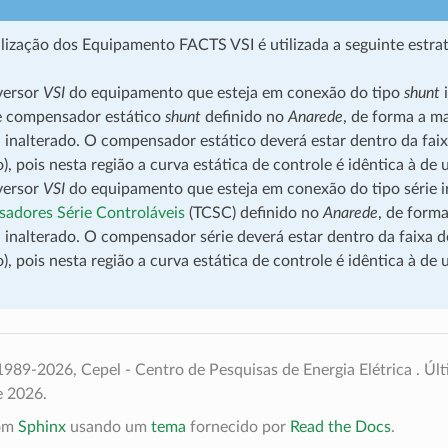
alização dos Equipamento FACTS VSI é utilizada a seguinte estrat
ersor
VSI
do equipamento que esteja em conexão do tipo
shunt
i
e compensador estático
shunt
definido no
Anarede
, de forma a ma
 inalterado. O compensador estático deverá estar dentro da faix
o), pois nesta região a curva estática de controle é idêntica à de
ersor
VSI
do equipamento que esteja em conexão do tipo série ir
adores Série Controláveis
(TCSC) definido no
Anarede
, de forma
 inalterado. O compensador série deverá estar dentro da faixa d
o), pois nesta região a curva estática de controle é idêntica à de
989-2026, Cepel - Centro de Pesquisas de Energia Elétrica .
Últ
e 2026.
com
Sphinx
usando um
tema
fornecido por
Read the Docs
.