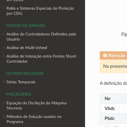
Relés e Sistemas Especiais de Proteção
por CDU
MODOS DE ANÁLISE
Fi
Análise de Controladores Definidos pelo
Usuário
Análise de Multi-Infeed
Atenção
Análise de Interação entre Fontes Shunt
Controladas
Na presente
OUTROS RECURSOS
Séries Temporais
A definição d
MISCELÂNEA
Ne
Equação de Oscilação da Máquina
Síncrona
Vbdc
Métodos de Solução usados no
Pbdc
Programa