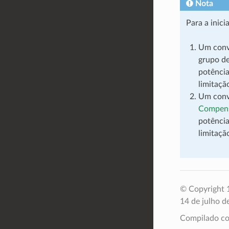
Nota
Para a inici
Um conv
grupo d
potência
limitaçã
Um conv
Compens
potência
limitaçã
© Copyright 1
14 de julho d
Compilado 