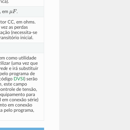
ica).
μ
F
C, em
.
itor CC, em ohms.
 vez as perdas
zação (necessita-se
nsitório inicial.
tem como utilidade
tilizar (uma vez que
rede
e irá substituir
o pelo programa de
 código
DVSI
) serão
m
, este campo
ontrole de tensão,
equipamento para
l em conexão série)
tanto em conexão
ta pelo programa,