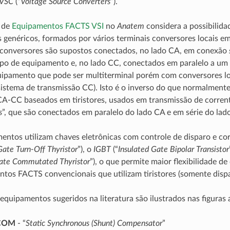
VSC
(“
Voltage Source Converters
”).
 de
Equipamentos FACTS VSI
no
Anatem
considera a possibilida
genéricos, formados por vários terminais conversores locais e
s conversores são supostos conectados, no lado CA, em conexão
ipo de equipamento e, no lado CC, conectados em paralelo a um
uipamento que pode ser multiterminal porém com conversores loc
istema de transmissão CC). Isto é o inverso do que normalment
CA-CC baseados em tiristores, usados em transmissão de corren
s
”, que são conectados em paralelo do lado CA e em série do lad
entos utilizam chaves eletrônicas com controle de disparo e cor
Gate Turn-Off Thyristor
”), o
IGBT
(“
Insulated Gate Bipolar Transistor
Gate Commutated Thyristor
”), o que permite maior flexibilidade d
tos FACTS convencionais que utilizam tiristores (somente dispa
equipamentos sugeridos na literatura são ilustrados nas figuras a
COM
- “
Static Synchronous (Shunt) Compensator
”