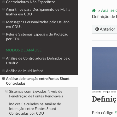
Controladores Não Específicos
Algoritmos para Desligamento de Malha
»
Análise 
Inativa em CDU
Definição de 
Mensagens Personalizadas pelo Usuário
em CDUs
Anterior
Relés e Sistemas Especiais de Proteção
por CDU
MODOS DE ANÁLISE
Análise de Controladores Definidos pelo
Usuário
Análise de Multi-Infeed
Análise de Interação entre Fontes Shunt
Controladas
Sistemas com Elevados Níveis de
Definiç
Penetração de Fontes Renováveis
Índices Calculados na Análise de
Interação entre Fontes Shunt
Pelo código
E
Controladas por CDU