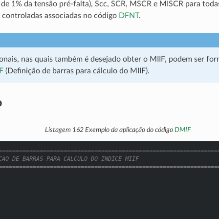
de 1% da tensão pré-falta), Scc, SCR, MSCR e MISCR para todas
 controladas associadas no código
DFNT
.
ionais, nas quais também é desejado obter o MIIF, podem ser for
F
(Definição de barras para cálculo do MIIF).
o
Listagem 162
Exemplo da aplicação do código
DMIF
================================================================
CAO DE BARRAS PARA CALCULO DO INDICE MIIF
================================================================