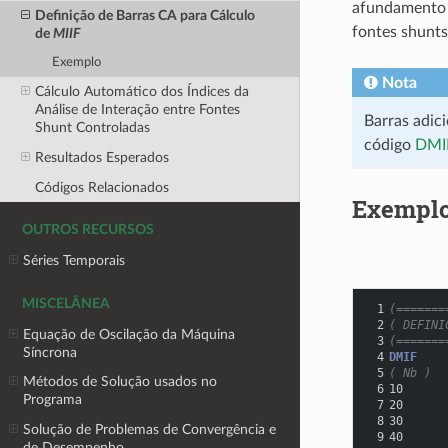
afundamento 
Definição de Barras CA para Cálculo
fontes shunts
de
MIIF
Exemplo
Nota
Cálculo Automático dos Índices da
Análise de Interação entre Fontes
Barras adic
Shunt Controladas
código
DMI
Resultados Esperados
Códigos Relacionados
Exempl
OUTROS RECURSOS
Séries Temporais
MISCELÂNEA
 1
(=======
 2
( DEFINI
Equação de Oscilação da Máquina
 3
(=======
Síncrona
 4
DMIF
 5
( Nb )
Métodos de Solução usados no
 6
10
Programa
 7
20
 8
30
Solução de Problemas de Convergência e
 9
40
de Desempenho