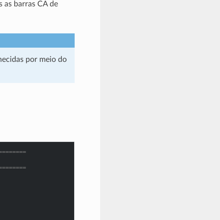
 as barras CA de
necidas por meio do
========
========