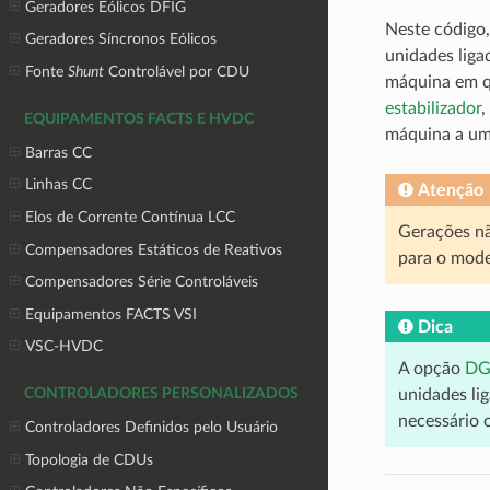
Geradores Eólicos DFIG
Neste código,
Geradores Síncronos Eólicos
unidades liga
Fonte
Shunt
Controlável por CDU
máquina em qu
estabilizador
,
EQUIPAMENTOS FACTS E HVDC
máquina a uma
Barras CC
Linhas CC
Atenção
Elos de Corrente Contínua LCC
Gerações nã
Compensadores Estáticos de Reativos
para o mode
Compensadores Série Controláveis
Equipamentos FACTS VSI
Dica
VSC-HVDC
A opção
DG
unidades li
CONTROLADORES PERSONALIZADOS
necessário
Controladores Definidos pelo Usuário
Topologia de CDUs