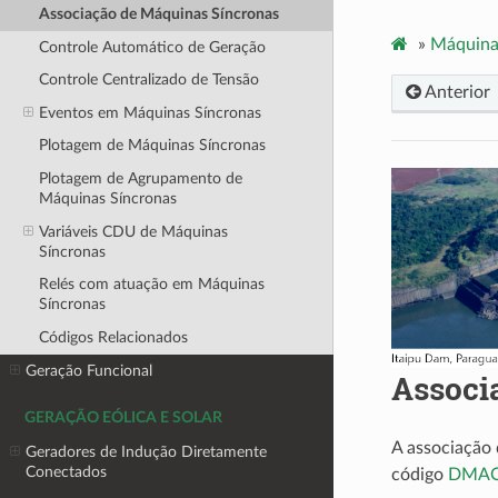
Associação de Máquinas Síncronas
»
Máquina
Controle Automático de Geração
Controle Centralizado de Tensão
Anterior
Eventos em Máquinas Síncronas
Plotagem de Máquinas Síncronas
Plotagem de Agrupamento de
Máquinas Síncronas
Variáveis CDU de Máquinas
Síncronas
Relés com atuação em Máquinas
Síncronas
Códigos Relacionados
Geração Funcional
Associ
GERAÇÃO EÓLICA E SOLAR
A associação 
Geradores de Indução Diretamente
Conectados
código
DMA