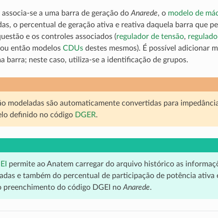
 associa-se a uma barra de geração do
Anarede
, o
modelo de má
das, o percentual de geração ativa e reativa daquela barra que 
estão e os controles associados (
regulador de tensão
,
regulado
 ou então modelos
CDUs
destes mesmos). É possível adicionar 
 barra; neste caso, utiliza-se a identificação de grupos.
o modeladas são automaticamente convertidas para impedância
lo definido no código
DGER
.
EI
permite ao Anatem carregar do arquivo histórico as informa
gadas e também do percentual de participação de potência ativa e
 o preenchimento do código DGEI no
Anarede
.