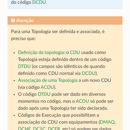
do código
DCDU
.
Atenção
Para uma Topologia ser definida e associada, é
preciso que:
Definição da topologia
: o
CDU
usado como
Topologia esteja definido dentro de um código
DTDU
(os campos são idênticos de quando
definido como CDU normal via
DCDU
).
Associação de uma Topologia
a um novo CDU
(via código
ACDU
).
O código
DTDU
pode ser dado em diversos
momentos no código, mas o
ACDU
só pode ser
dado após uma Topologia ter sido declarada.
Códigos de Execução que possibilitam a
associação do CDU com equipamentos (
DMAQ
,
DCNE
,
DCSC
,
DCER
, etc) só podem ser dados