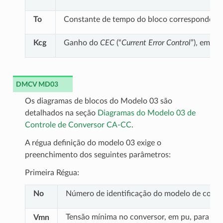
To
Constante de tempo do bloco correspondent
Kcg
Ganho do
CEC
(“
Current Error Control
”), em gr
DMCV MD03
Os diagramas de blocos do Modelo 03 são
detalhados na seção
Diagramas do Modelo 03 de
Controle de Conversor CA-CC
.
A régua definição do modelo 03 exige o
preenchimento dos seguintes parâmetros:
Primeira Régua:
No
Número de identificação do modelo de contro
Tensão mínima no conversor, em pu, para lib
Vmn