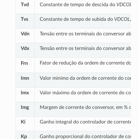
Tvd
Constante de tempo de descida do
VDCOL
(“
V
Tvs
Constante de tempo de subida do
VDCOL
, e
Vdn
Tensão entre os terminais do conversor abaix
Vdx
Tensão entre os terminais do conversor abaix
Fator de redução da ordem de corrente do con
Frn
Imn
Valor mínimo da ordem de corrente do conver
Imx
Valor máximo da ordem de corrente do conver
Img
Margem de corrente do conversor, em % da c
Ki
Ganho integral do controlador de corrente, 
Kp
Ganho proporcional do controlador de corren