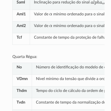
a
l
p
h
a
a
m
l
Saml
Inclinação para redução do sinal
α
α
a
Aml1
Valor de
mínimo ordenado para o sinal
α
α
a
Aml2
Valor de
mínimo ordenado para o sinal
Tcf
Constante de tempo da proteção de falha d
Quarta Régua:
No
Número de identificação do modelo de contr
VDmn
Nível mínimo da tensão que divide a ordem
Thdm
Tempo do ciclo de cálculo da ordem de pot
Tvdn
Constante de tempo da normalização do
V