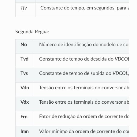
Tfv
Constante de tempo, em segundos, para a med
Segunda Régua:
No
Número de identificação do modelo de control
Tvd
Constante de tempo de descida do
VDCOL
(”
Tvs
Constante de tempo de subida do
VDCOL
, e
Vdn
Tensão entre os terminais do conversor abaix
Vdx
Tensão entre os terminais do conversor abaix
Fator de redução da ordem de corrente do con
Frn
Imn
Valor mínimo da ordem de corrente do conver