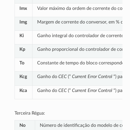
Imx
Valor máximo da ordem de corrente do conver
Img
Margem de corrente do conversor, em % da c
Ki
Ganho integral do controlador de corrente,e
Kp
Ganho proporcional do controlador de corren
To
Constante de tempo do bloco correspondent
Kcg
Ganho do
CEC
(”
Current Error Control
“) para 
Kca
Ganho do
CEC
(”
Current Error Control
“) para 
Terceira Régua:
No
Número de identificação do modelo de contro