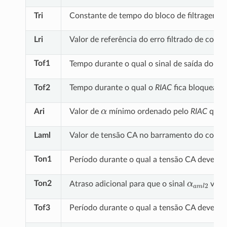
Tri
Constante de tempo do bloco de filtragem do
Lri
Valor de referência do erro filtrado de corr
Tof1
Tempo durante o qual o sinal de saída do
RI
Tof2
Tempo durante o qual o
RIAC
fica bloqueado
α
Ari
Valor de
mínimo ordenado pelo
RIAC
quan
Laml
Valor de tensão CA no barramento do conve
Ton1
Período durante o qual a tensão CA deve fic
α
a
m
l
2
Ton2
Atraso adicional para que o sinal
vá pa
Tof3
Período durante o qual a tensão CA deve se