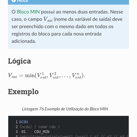
Nota
O
Bloco MIN
possui ao menos duas entradas. Nesse
V
s
a
i
caso, o campo
(nome da variável de saída) deve
ser preenchido com o mesmo dado em todos os
registros do bloco para cada nova entrada
adicionada.
Lógica
V
s
a
i
=
min
(
V
e
n
t
1
,
V
e
n
t
2
,
.
.
.
,
V
e
n
t
n
)
.
Exemplo
Listagem 76
Exemplo de Utilização do Bloco MIN
 1
DCDU
 2
(ncdu) ( nome cdu )
 3
 01    CDU_MIN
 4
(nb)i(tipo)o(stip)s(vent) (vsai) ( p1 )( p2 )( p3 )( p4