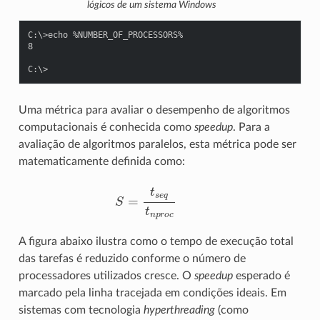
lógicos de um sistema Windows
C:\>echo %NUMBER_OF_PROCESSORS%
8
C:\>
Uma métrica para avaliar o desempenho de algoritmos
computacionais é conhecida como
speedup
. Para a
avaliação de algoritmos paralelos, esta métrica pode ser
matematicamente definida como:
S
=
t
s
e
q
t
n
p
r
o
c
A figura abaixo ilustra como o tempo de execução total
das tarefas é reduzido conforme o número de
processadores utilizados cresce. O
speedup
esperado é
marcado pela linha tracejada em condições ideais. Em
sistemas com tecnologia
hyperthreading
(como