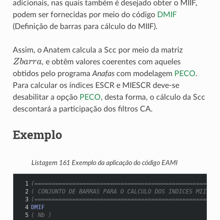
adicionais, nas quais também é desejado obter o MIIF,
podem ser fornecidas por meio do código
DMIF
(Definição de barras para cálculo do MIIF).
Assim, o Anatem calcula a Scc por meio da matriz
Z
b
a
r
r
a
, e obtêm valores coerentes com aqueles
obtidos pelo programa
Anafas
com modelagem
PECO
.
Para calcular os índices ESCR e MIESCR deve-se
desabilitar a opção
PECO
, desta forma, o cálculo da Scc
descontará a participação dos filtros CA.
Exemplo
Listagem 161
Exemplo da aplicação do código EAMI
 1
(======================================================
 2
( CONJUNTO DE BARRAS PARA O CALCULO DOS INDICES MIIF
 3
(======================================================
 4
DMIF
 5
( Nb )