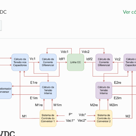
VDC
Ver c
VDC