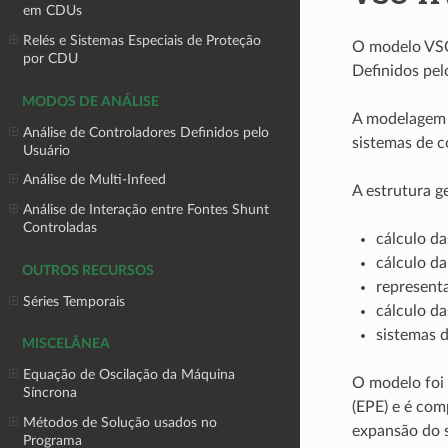
em CDUs
Relés e Sistemas Especiais de Proteção
O modelo VSC
por CDU
Definidos pel
MODOS DE ANÁLISE
A modelagem r
Análise de Controladores Definidos pelo
sistemas de c
Usuário
Análise de Multi-Infeed
A estrutura g
Análise de Interação entre Fontes Shunt
Controladas
cálculo da
cálculo da
OUTROS RECURSOS
represent
Séries Temporais
cálculo da
sistemas d
MISCELÂNEA
Equação de Oscilação da Máquina
O modelo foi
Síncrona
(EPE) e é com
Métodos de Solução usados no
expansão do s
Programa