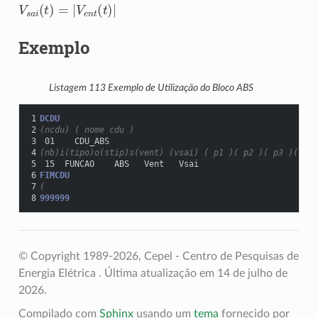
V
s
a
i
(
t
)
=
|
V
e
n
t
(
t
)
|
Exemplo
Listagem 113
Exemplo de Utilização do Bloco ABS
1
DCDU
2
(ncdu) ( nome cdu )
3
 01    CDU_ABS
4
(nb)i(tipo)o(stip)s(vent) (vsai) ( p1 )( p2 )( p3 )( p4 
5
 15  FUNCAO    ABS   Vent   Vsai
6
FIMCDU
7
(
8
999999
© Copyright 1989-2026, Cepel - Centro de Pesquisas de
Energia Elétrica .
Última atualização em 14 de julho de
2026.
Compilado com
Sphinx
usando um
tema
fornecido por