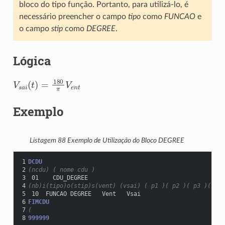
bloco do tipo função. Portanto, para utilizá-lo, é
necessário preencher o campo
tipo
como
FUNCAO
e
o campo
stip
como
DEGREE
.
Lógica
V
s
a
i
(
t
)
=
180
π
V
e
n
t
Exemplo
Listagem 88
Exemplo de Utilização do Bloco DEGREE
1
DCDU
2
(ncdu) ( nome cdu )
3
 01    CDU_DEGREE
4
(nb)i(tipo)o(stip)s(vent) (vsai) ( p1 )( p2 )( p3 )( p4 
5
 10  FUNCAO DEGREE   Vent   Vsai
6
FIMCDU
7
(
8
999999