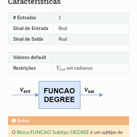
Características
# Entradas
1
Sinal de Entrada
Real
Sinal de Saída
Real
Valores default
V
e
n
t
Restrições
em radianos
Aviso
O
Bloco FUNCAO Subtipo DEGREE
é um
subtipo
de