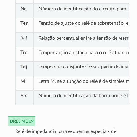
Nc
Número de identificação do circuito paralelo 
p
Ten
Tensão de ajuste do relé de sobretensão, em
Rel
Relação percentual entre a tensão de
reset
do 
Tre
Temporização ajustada para o relé atuar, em 
Tdj
Tempo que o disjuntor leva a partir do insta
M
Letra
M
, se a função do relé é de simples mon
Bm
Número de identificação da barra onde é feita
DREL MD09
Relé de impedância para esquemas especiais de