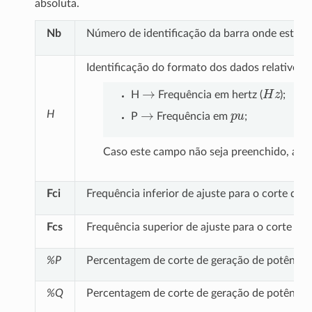
absoluta.
Nb
Número de identificação da barra onde está co
Identificação do formato dos dados relativos 
→
H
z
H
Frequência em hertz (
);
→
p
u
H
P
Frequência em
;
Caso este campo não seja preenchido, as
Fci
Frequência inferior de ajuste para o corte de
Fcs
Frequência superior de ajuste para o corte de
%P
Percentagem de corte de geração de potência a
%Q
Percentagem de corte de geração de potência r