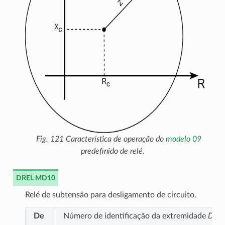
Fig. 121
Característica de operação do
modelo 09
predefinido de relé.
DREL MD10
Relé de subtensão para desligamento de circuito.
De
Número de identificação da extremidade
DE
d