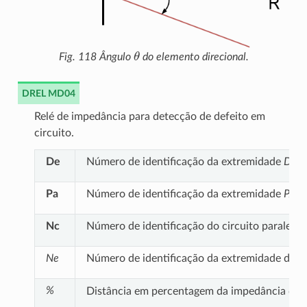
θ
Fig. 118
Ângulo
do elemento direcional.
DREL MD04
Relé de impedância para detecção de defeito em
circuito.
De
Número de identificação da extremidade
DE
d
Pa
Número de identificação da extremidade
PAR
Nc
Número de identificação do circuito paralelo 
Ne
Número de identificação da extremidade do cir
%
Distância em percentagem da impedância do cir