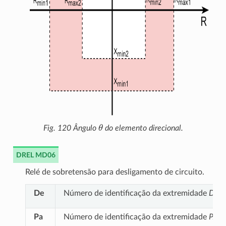
θ
Fig. 120
Ângulo
do elemento direcional.
DREL MD06
Relé de sobretensão para desligamento de circuito.
De
Número de identificação da extremidade
DE
d
Pa
Número de identificação da extremidade
PAR