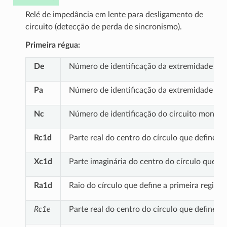
Relé de impedância em lente para desligamento de
circuito (detecção de perda de sincronismo).
Primeira régua:
De
Número de identificação da extremidade
DE
Pa
Número de identificação da extremidade
PA
Nc
Número de identificação do circuito monitor
Rc1d
Parte real do centro do círculo que define a 
Xc1d
Parte imaginária do centro do círculo que de
Ra1d
Raio do círculo que define a primeira região
Rc1e
Parte real do centro do círculo que define a