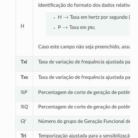
Identificação do formato dos dados relativos 
→
H
z
H
Taxa em hertz por segundo (
→
p
u
H
P
Taxa em
;
Caso este campo não seja preenchido, assume
Txi
Taxa de variação de frequência ajustada para 
Txs
Taxa de variação de frequência ajustada para 
%P
Percentagem de corte de geração de potência a
%Q
Percentagem de corte de geração de potência r
Gf
Número do grupo de Geração Funcional defin
Tri
Temporização ajustada para a sensibilização 