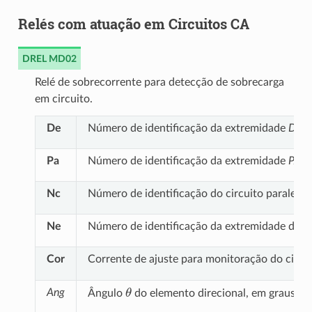
Relés com atuação em Circuitos CA
DREL MD02
Relé de sobrecorrente para detecção de sobrecarga
em circuito.
De
Número de identificação da extremidade
DE
d
Pa
Número de identificação da extremidade
PAR
Nc
Número de identificação do circuito paralelo 
Ne
Número de identificação da extremidade do ci
Cor
Corrente de ajuste para monitoração do circu
θ
Ang
Ângulo
do elemento direcional, em graus, 