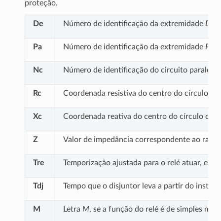
proteção.
De
Número de identificação da extremidade
DE
d
Pa
Número de identificação da extremidade
PAR
Nc
Número de identificação do circuito paralelo 
Rc
Coordenada resistiva do centro do círculo qu
Xc
Coordenada reativa do centro do círculo que 
Z
Valor de impedância correspondente ao raio d
Tre
Temporização ajustada para o relé atuar, em 
Tdj
Tempo que o disjuntor leva a partir do insta
M
Letra
M
, se a função do relé é de simples mon