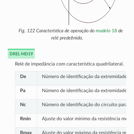
Fig. 122
Característica de operação do
modelo 18
de
relé predefinido.
DREL MD19
Relé de impedância com característica quadrilateral.
De
Número de identificação da extremidade
DE
Pa
Número de identificação da extremidade
PA
Nc
Número de identificação do circuito paralel
Rmin
Ajuste do valor mínimo da resistência medida
Rmax
Ajuste do valor máximo da resistência medida