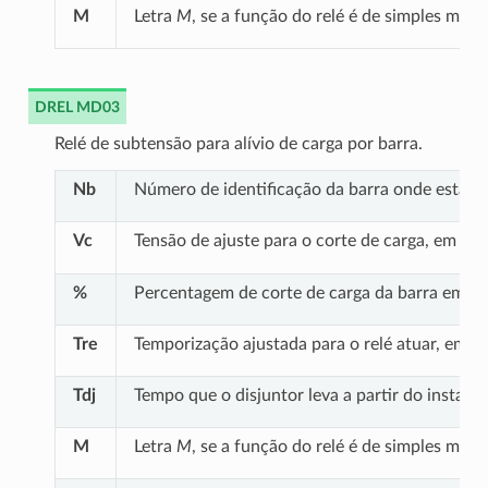
M
Letra
M
, se a função do relé é de simples moni
DREL MD03
Relé de subtensão para alívio de carga por barra.
Nb
Número de identificação da barra onde está con
p
u
Vc
Tensão de ajuste para o corte de carga, em
.
%
Percentagem de corte de carga da barra em que
Tre
Temporização ajustada para o relé atuar, em 
Tdj
Tempo que o disjuntor leva a partir do instan
M
Letra
M
, se a função do relé é de simples moni