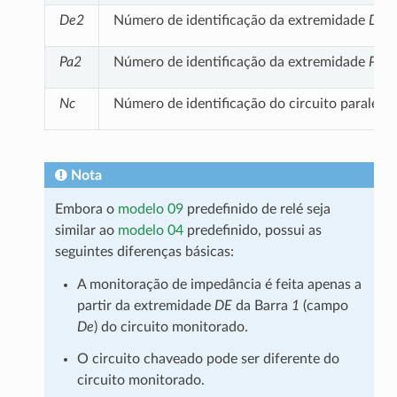
De2
Número de identificação da extremidade
DE
d
Pa2
Número de identificação da extremidade
PAR
Nc
Número de identificação do circuito paralel
Nota
Embora o
modelo 09
predefinido de relé seja
similar ao
modelo 04
predefinido, possui as
seguintes diferenças básicas:
A monitoração de impedância é feita apenas a
partir da extremidade
DE
da Barra
1
(campo
De
) do circuito monitorado.
O circuito chaveado pode ser diferente do
circuito monitorado.