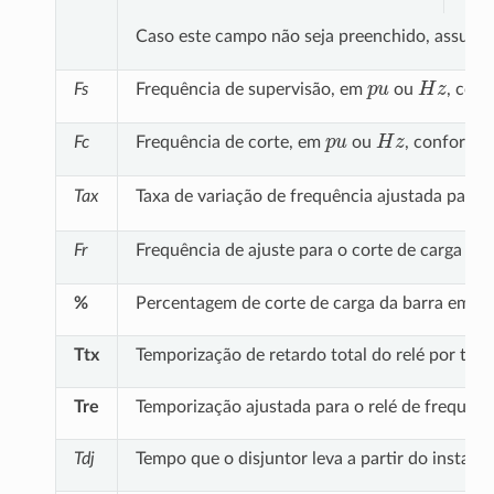
Caso este campo não seja preenchido, assume
p
u
H
z
Fs
Frequência de supervisão, em
ou
, con
p
u
H
z
Fc
Frequência de corte, em
ou
, conforme
Tax
Taxa de variação de frequência ajustada para 
Fr
Frequência de ajuste para o corte de carga po
%
Percentagem de corte de carga da barra em que
Ttx
Temporização de retardo total do relé por tax
Tre
Temporização ajustada para o relé de frequên
Tdj
Tempo que o disjuntor leva a partir do instan