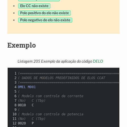
Elo CC não existe
Polo positivo do elo não existe
Polo negativo do elo não existe
Exemplo
Listagem 205
Exemplo da aplicação do código
DELO
 1
(======================================================
 2
( DADOS DE MODELOS PREDEFINIDOS DE ELOS CCAT
 3
(======================================================
 4
DMEL MD01
 5
(
 6
( Modelo com controle de corrente
 7
(No)   C (Tbp)
 8
0010   C
 9
(
10
( Modelo com controle de potencia
11
(No)   C (Tbp)
12
0020   P