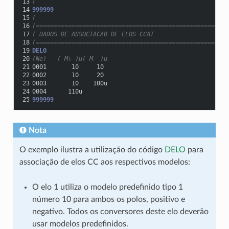
13
(
14
999999
15
(
16
(======================================================
17
( DADOS DE ASSOCIACAO DE ELOS CCAT
18
(======================================================
19
DELO
20
(Ne)   ( M+ )u( M- )u
21
0001       10     10
22
0002       10     20
23
0003       10    100u
24
0004      110u
25
999999
Nota
O exemplo ilustra a utilização do código
DELO
para
associação de elos CC aos respectivos modelos:
O elo 1 utiliza o modelo predefinido tipo 1
número 10 para ambos os polos, positivo e
negativo. Todos os conversores deste elo deverão
usar modelos predefinidos.