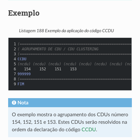
Exemplo
Listagem 188
Exemplo da aplicação do código CCDU
1
(=======================================================
2
( AGRUPAMENTO DE CDU / CDU CLUSTERING
3
(=======================================================
4
CCDU
5
(ncdu) (ncdu) (ncdu) (ncdu) (ncdu) (ncdu) (ncdu) (ncdu) 
6
   154    152    151    153
7
999999
8
(=======================================================
9
FIM
Nota
O exemplo mostra o agrupamento dos CDUs número
154, 152, 151 e 153. Estes CDUs serão resolvidos na
ordem da declaração do código
CCDU
.