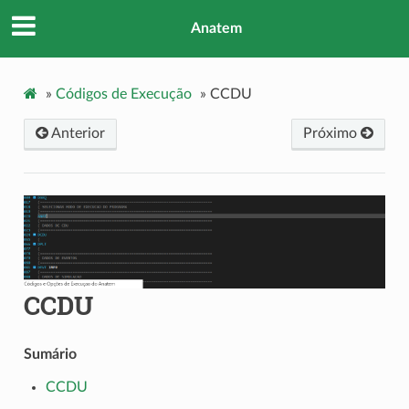
Anatem
»
Códigos de Execução
»
CCDU
Anterior
Próximo
CCDU
Sumário
CCDU