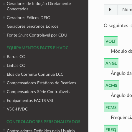
Geradores de Indução Diretamente
Conectados
El
Núme
Geradores Eólicos DFIG
O seguintes id
Geradores Síncronos Eólicos
Fonte
Shunt
Controlável por CDU
VOLT
EQUIPAMENTOS FACTS E HVDC
Módulo da
Barras CC
ANGL
Linhas CC
Ângulo da 
Elos de Corrente Contínua LCC
Compensadores Estáticos de Reativos
ACMS
Compensadores Série Controláveis
Ângulo do 
Equipamentos FACTS VSI
FCMS
VSC-HVDC
Frequência
CONTROLADORES PERSONALIZADOS
FREQ
Controladores Definidos pelo Usuário