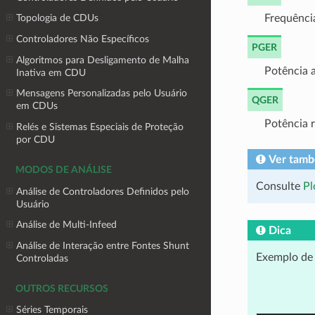
Frequência
Topologia de CDUs
Controladores Não Específicos
PGER
Algoritmos para Desligamento de Malha
Potência 
Inativa em CDU
Mensagens Personalizadas pelo Usuário
QGER
em CDUs
Potência r
Relés e Sistemas Especiais de Proteção
por CDU
Ver tam
MODOS DE ANÁLISE
Consulte
Pl
Análise de Controladores Definidos pelo
Usuário
Análise de Multi-Infeed
Dica
Análise de Interação entre Fontes Shunt
Exemplo de 
Controladas
OUTROS RECURSOS
Séries Temporais