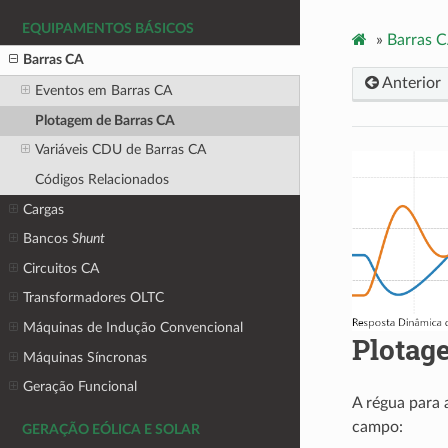
EQUIPAMENTOS BÁSICOS
»
Barras 
Barras CA
Anterior
Eventos em Barras CA
Plotagem de Barras CA
Variáveis CDU de Barras CA
Códigos Relacionados
Cargas
Bancos
Shunt
Circuitos CA
Transformadores OLTC
Máquinas de Indução Convencional
Plotag
Máquinas Síncronas
Geração Funcional
A régua para 
campo:
GERAÇÃO EÓLICA E SOLAR