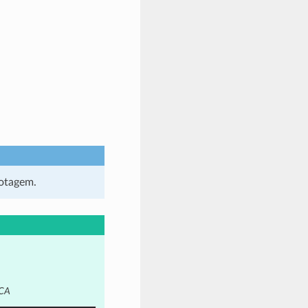
lotagem.
 CA