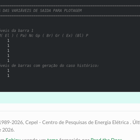
================================================================
S DAS VARIÁVEIS DE SAIDA PARA PLOTAGEM
================================================================
áveis da barra 1
M( El ) ( Pa) Nc Gp ( Br) Gr ( Ex) (Bl) P
    1
    1
    1
    1
    1
áveis de barras com geração do caso histórico:
    1
    1
989-2026, Cepel - Centro de Pesquisas de Energia Elétrica .
Últ
e 2026.