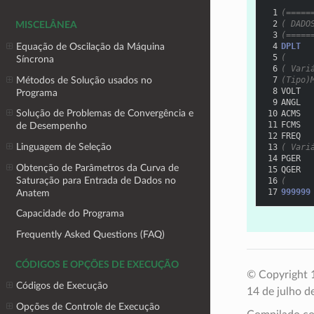
 1
(=====
 2
( DADO
MISCELÂNEA
 3
(=====
Equação de Oscilação da Máquina
 4
DPLT
 5
(
Síncrona
 6
( Vari
Métodos de Solução usados no
 7
(Tipo)
 8
VOLT  
Programa
 9
ANGL  
Solução de Problemas de Convergência e
10
ACMS  
11
FCMS  
de Desempenho
12
FREQ  
Linguagem de Seleção
13
( Vari
14
PGER  
Obtenção de Parâmetros da Curva de
15
QGER  
Saturação para Entrada de Dados no
16
(
17
999999
Anatem
Capacidade do Programa
Frequently Asked Questions (FAQ)
CÓDIGOS E OPÇÕES DE EXECUÇÃO
© Copyright 1
Códigos de Execução
14 de julho d
Opções de Controle de Execução