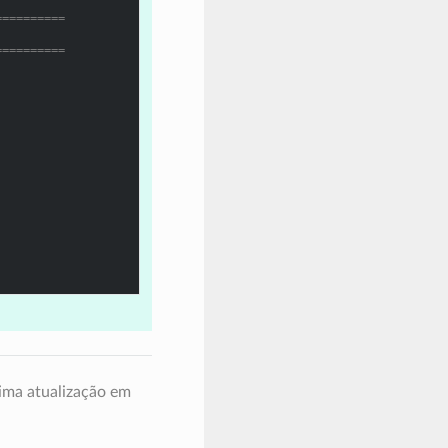
==========
==========
ima atualização em