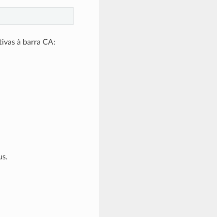
tivas à barra CA:
us.