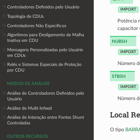
Controladores Definidos pelo Usuário
IMPORT
Topologia de CDUs
Potência r
Controladores Não Específicos
capacitor 
Algoritmos para Desligamento de Malha
Inativa em CDU
NUBSH
Mensagens Personalizadas pelo Usuário
IMPORT
em CDUs
Número de
Relés e Sistemas Especiais de Proteção
por CDU
STBSH
MODOS DE ANÁLISE
IMPORT
Análise de Controladores Definidos pelo
Número de
Usuário
Análise de Multi-Infeed
Local R
Análise de Interação entre Fontes Shunt
Controladas
O tipo
BARR
OUTROS RECURSOS