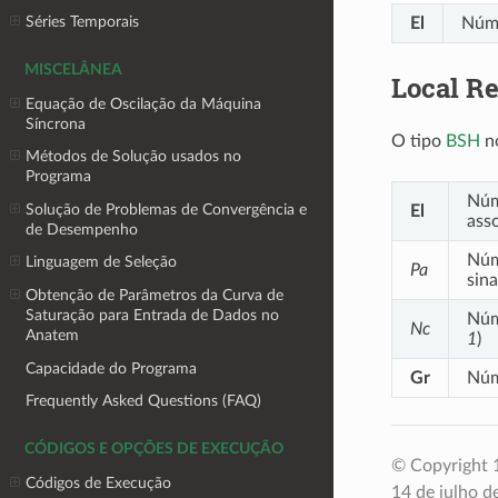
Séries Temporais
El
Núme
MISCELÂNEA
Local R
Equação de Oscilação da Máquina
Síncrona
O tipo
BSH
n
Métodos de Solução usados no
Programa
Núm
Solução de Problemas de Convergência e
El
asso
de Desempenho
Núm
Linguagem de Seleção
Pa
sina
Obtenção de Parâmetros da Curva de
Saturação para Entrada de Dados no
Núme
Nc
Anatem
1
)
Capacidade do Programa
Gr
Núm
Frequently Asked Questions (FAQ)
CÓDIGOS E OPÇÕES DE EXECUÇÃO
© Copyright 1
Códigos de Execução
14 de julho d