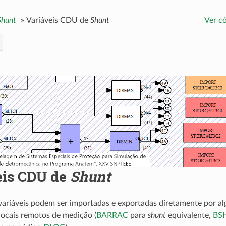
Shunt
»
Variáveis CDU de
Shunt
Ver c
eis CDU de
Shunt
variáveis podem ser importadas e exportadas diretamente por a
 locais remotos de medição (
BARRAC
para
shunt
equivalente,
BS