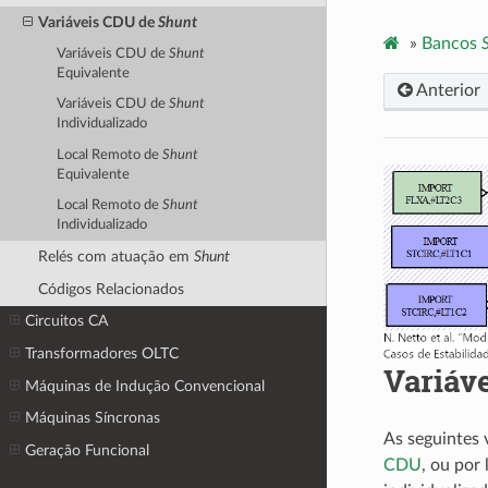
Variáveis CDU de
Shunt
»
Bancos
Variáveis CDU de
Shunt
Equivalente
Anterior
Variáveis CDU de
Shunt
Individualizado
Local Remoto de
Shunt
Equivalente
Local Remoto de
Shunt
Individualizado
Relés com atuação em
Shunt
Códigos Relacionados
Circuitos CA
Transformadores OLTC
Variáv
Máquinas de Indução Convencional
Máquinas Síncronas
As seguintes 
Geração Funcional
CDU
, ou por