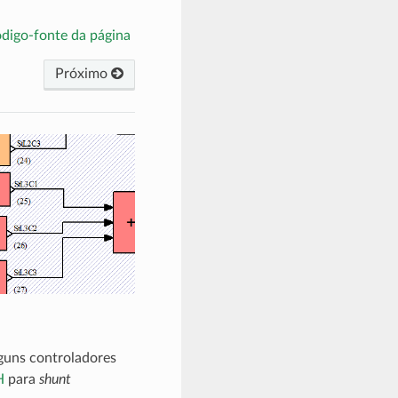
ódigo-fonte da página
Próximo
lguns controladores
H
para
shunt