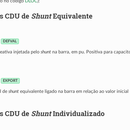
do no código
DLOC
):
is CDU de
Shunt
Equivalente
DEFVAL
eativa injetada pelo
shunt
na barra, em pu. Positiva para capacit
EXPORT
l de
shunt
equivalente ligado na barra em relação ao valor inicial
is CDU de
Shunt
Individualizado