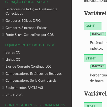
individualiza
GERAÇÃO EÓLICA E SOLAR
Geradores de Indução Diretamente
Variáve
Conectados
Geradores Eólicos DFIG
QSHT
Geradores Síncronos Eólicos
IMPORT
Fonte
Shunt
Controlável por CDU
Potência r
EQUIPAMENTOS FACTS E HVDC
indutor.
Barras CC
STSHT
Linhas CC
Elos de Corrente Contínua LCC
IMPORT
Compensadores Estáticos de Reativos
Percentua
Compensadores Série Controláveis
de barra.
Equipamentos FACTS VSI
Variáve
VSC-HVDC
CONTROLADORES PERSONALIZADOS
QBSH