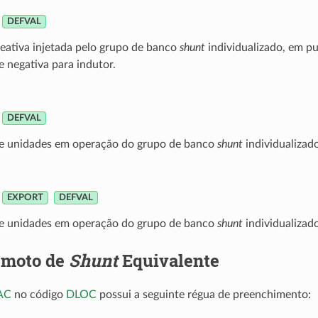
DEFVAL
eativa injetada pelo grupo de banco
shunt
individualizado, em pu
e negativa para indutor.
DEFVAL
 unidades em operação do grupo de banco
shunt
individualizado
EXPORT
DEFVAL
 unidades em operação do grupo de banco
shunt
individualizado
emoto de
Shunt
Equivalente
AC
no código
DLOC
possui a seguinte régua de preenchimento: