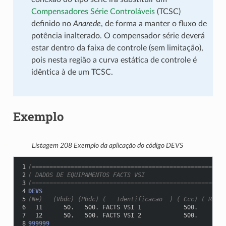
Compensadores Série Controláveis
(TCSC)
definido no
Anarede
, de forma a manter o fluxo de
potência inalterado. O compensador série deverá
estar dentro da faixa de controle (sem limitação),
pois nesta região a curva estática de controle é
idêntica à de um TCSC.
Exemplo
Listagem 208
Exemplo da aplicação do código DEVS
1
(=======================================================
2
( DADOS DE EQUIPAMENTOS FACTS VSI
3
(=======================================================
4
DEVS
5
(Ne)   (Vbdc) (Pbdc) (   Identificacao  ) ( Ccc) ( Rcc) 
6
  11      50.   500. FACTS VSI 1            500.        
7
  12      50.   500. FACTS VSI 2            500.        
8
999999