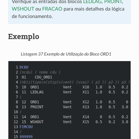
Verifique as entradas dos blocos
LEDLAG
,
PROINT
,
WSHOUT
ou
FRACAO
para mais detalhes da lógica
de funcionamento.
Exemplo
Listagem 37
Exemplo de Utilização do Bloco ORD1
 1
DCDU
 2
(ncdu) ( nome cdu )
 3
 01    CDU_ORD1
 4
(nb)i(tipo)o(stip)s(vent) (vsai) ( p1 )( p2 )( p3 )( p4
 5
 10  ORD1           Vent     X10   1.0   0.5   0.2  3.0
 6
 11  LEDLAG         Vent     X11   1.0   0.5   0.2  3.0
 7
(
 8
 12  ORD1           Vent     X12   1.0   0.5     0  3.0
 9
 13  PROINT         Vent     X13   1.0   0.5   3.0     
10
(
11
 14  ORD1           Vent     X14     0   0.5   0.2  3.0
12
 15  WSHOUT         Vent     X15   0.5   0.2   3.0     
13
FIMCDU
14
(
15
999999