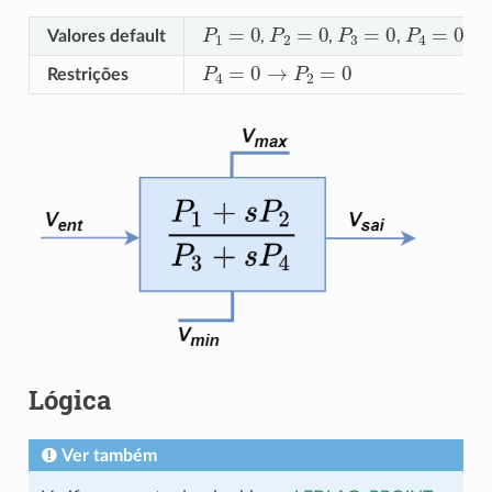
P
1
=
0
P
2
=
0
P
3
=
0
P
4
=
0
Valores default
,
,
,
P
4
=
0
→
P
2
=
0
Restrições
Lógica
Ver também