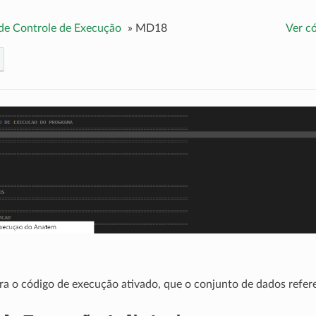
de Controle de Execução
»
MD18
Ver c
ara o código de execução ativado, que o conjunto de dados refer