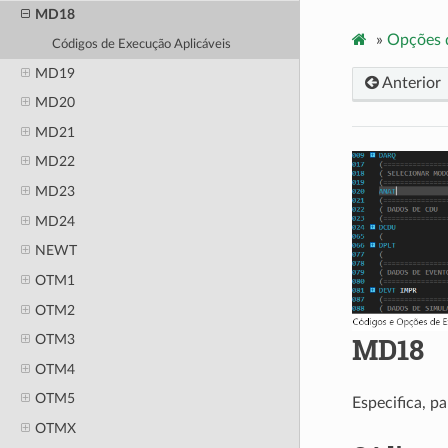
MD18
»
Opções 
Códigos de Execução Aplicáveis
MD19
Anterior
MD20
MD21
MD22
MD23
MD24
NEWT
OTM1
OTM2
MD18
OTM3
OTM4
OTM5
Especifica, p
OTMX