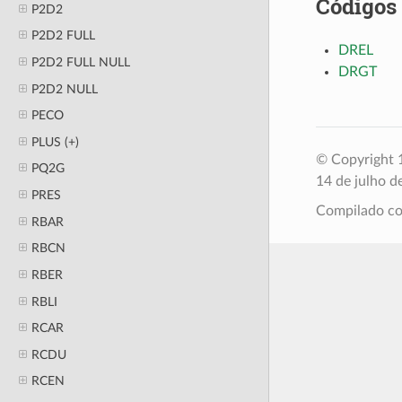
Códigos
P2D2
P2D2 FULL
DREL
P2D2 FULL NULL
DRGT
P2D2 NULL
PECO
PLUS (+)
© Copyright 1
PQ2G
14 de julho d
PRES
Compilado 
RBAR
RBCN
RBER
RBLI
RCAR
RCDU
RCEN