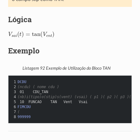
Lógica
V
s
a
i
(
t
)
=
tan
(
V
e
n
t
)
Exemplo
Listagem 92
Exemplo de Utilização do Bloco TAN
1
DCDU
2
(ncdu) ( nome cdu )
3
 01    CDU_TAN
4
(nb)i(tipo)o(stip)s(vent) (vsai) ( p1 )( p2 )( p3 )( p4 
5
 10  FUNCAO    TAN   Vent   Vsai
6
FIMCDU
7
(
8
999999