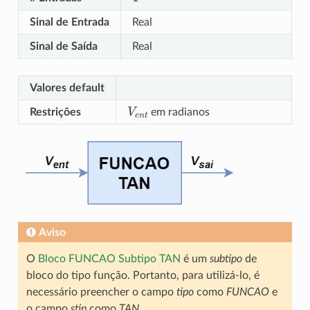
Sinal de Entrada
Real
Sinal de Saída
Real
Valores default
V
e
n
t
Restrições
em radianos
Aviso
O
Bloco FUNCAO Subtipo TAN
é um
subtipo
de
bloco do tipo função. Portanto, para utilizá-lo, é
necessário preencher o campo
tipo
como
FUNCAO
e
o campo
stip
como
TAN
.