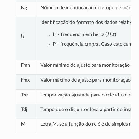
Ng
Número de identificação do grupo de máqui
Identificação do formato dos dados relativos
H
z
H - frequência em hertz (
)
H
p
u
P - frequência em
. Caso este campo
Fmn
Valor mínimo de ajuste para monitoração da
Fmx
Valor máximo de ajuste para monitoração da
Tre
Temporização ajustada para o relé atuar, em
Tdj
Tempo que o disjuntor leva a partir do insta
M
Letra
M
, se a função do relé é de simples mon