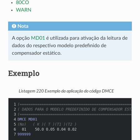
80CO
WARN
Nota
A opção
MD01
é utilizada para ativação da leitura de
dados do respectivo modelo predefinido de
compensador estático.
Exemplo
Listagem 220
Exemplo da aplicação do código DMCE
1
(=======================================================
2
( DADOS PARA O MODELO PREDEFINIDO DE COMPENSADOR ESTATIC
3
(=======================================================
4
DMCE MD01
5
(No)   ( K )( T )(T1 )(T2 )
6
  01    50.0 0.05 0.04 0.02
7
999999