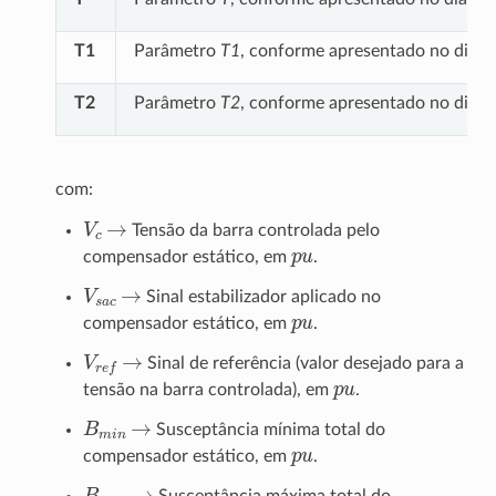
T1
Parâmetro
T1
, conforme apresentado no diag
T2
Parâmetro
T2
, conforme apresentado no diag
com:
V
c
→
Tensão da barra controlada pelo
p
u
compensador estático, em
.
V
s
a
c
→
Sinal estabilizador aplicado no
p
u
compensador estático, em
.
V
r
e
f
→
Sinal de referência (valor desejado para a
p
u
tensão na barra controlada), em
.
B
m
i
n
→
Susceptância mínima total do
p
u
compensador estático, em
.
B
m
a
x
→