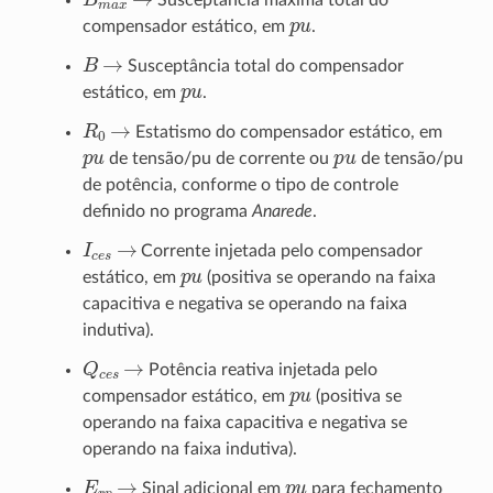
Susceptância máxima total do
p
u
compensador estático, em
.
B
→
Susceptância total do compensador
p
u
estático, em
.
R
0
→
Estatismo do compensador estático, em
p
u
p
u
de tensão/pu de corrente ou
de tensão/pu
de potência, conforme o tipo de controle
definido no programa
Anarede
.
I
c
e
s
→
Corrente injetada pelo compensador
p
u
estático, em
(positiva se operando na faixa
capacitiva e negativa se operando na faixa
indutiva).
Q
c
e
s
→
Potência reativa injetada pelo
p
u
compensador estático, em
(positiva se
operando na faixa capacitiva e negativa se
operando na faixa indutiva).
E
r
p
→
p
u
Sinal adicional em
para fechamento