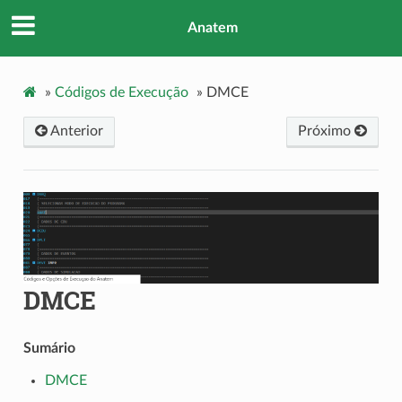
Anatem
»
Códigos de Execução
»
DMCE
Anterior
Próximo
DMCE
Sumário
DMCE