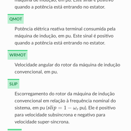
máquina de indução, em pu. Este sinal é positivo
quando a potência está entrando no estator.
QMOT
Potência elétrica reativa terminal consumida pela
máquina de indução, em pu. Este sinal é positivo
quando a potência está entrando no estator.
WRMOT
Velocidade angular do rotor da máquina de indução
convencional, em pu.
SLIP
Escorregamento do rotor da máquina de indução
convencional em relação à frequência nominal do
s
l
i
p
=
1
−
ω
r
sistema, em pu (
pu). Ele é positivo
para velocidade subsíncrona e negativo para
velocidade super-síncrona.