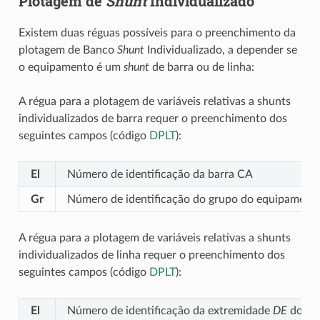
Plotagem de
Shunt
Individualizado
Existem duas réguas possíveis para o preenchimento da
plotagem de Banco
Shunt
Individualizado, a depender se
o equipamento é um
shunt
de barra ou de linha:
A régua para a plotagem de variáveis relativas a shunts
individualizados de barra requer o preenchimento dos
seguintes campos (código
DPLT
):
El
Número de identificação da barra CA
Gr
Número de identificação do grupo do equipamento
A régua para a plotagem de variáveis relativas a shunts
individualizados de linha requer o preenchimento dos
seguintes campos (código
DPLT
):
El
Número de identificação da extremidade
DE
do cir