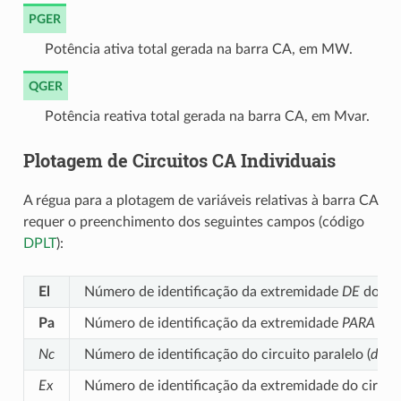
PGER
Potência ativa total gerada na barra CA, em MW.
QGER
Potência reativa total gerada na barra CA, em Mvar.
Plotagem de Circuitos CA Individuais
A régua para a plotagem de variáveis relativas à barra CA
requer o preenchimento dos seguintes campos (código
DPLT
):
El
Número de identificação da extremidade
DE
do cir
Pa
Número de identificação da extremidade
PARA
do c
Nc
Número de identificação do circuito paralelo (
defau
Ex
Número de identificação da extremidade do circuit