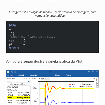
Listagem 12
Ativação do modo
CSV
do arquivo de plotagem, com
nomeação automática
DARQ
out
log
(Tipo) (C) ( Nome do Arquivo
sav      1
plt    csv
999999
A Figura a seguir ilustra a janela gráfica da Plot: