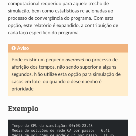
computacional requerido para aquele trecho de
simulação, bem como estatísticas relacionadas ao
processo de convergência do programa. Com esta
opção, este relatório é expandido, a contribuição de
cada laço específico do programa.
Aviso
Pode existir um pequeno
overhead
no processo de
aferição dos tempos, não sendo superior a alguns
segundos. Não utilize esta opção para simulação de
casos em lote, ou quando o desempenho é
prioridade.
Exemplo
Tempo de CPU da simulação: 00:03:23.43

Média de soluções de rede CA por passo:   6.41

Média de soluções de modelo CA por passo:  11.35
