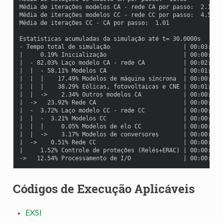
Média de iterações modelos CA - rede CA por passo:  2.10

Média de iterações modelos CC - rede CC por passo:  4.56

Média de iterações CC - CA por passo:  1.01

Estatísticas acumuladas da simulação até t= 30.0000s

- Tempo total de simulação                     | 00:03:23.4
|     0.19% Inicialização                      | 00:00:00.3
|  - 82.03% Laço modelo CA - rede CA           | 00:02:46.8
|  |  - 58.11% Modelos CA                      | 00:01:58.2
|  |  |    17.49% Modelos de máquina síncrona  | 00:00:35.5
|  |  |    38.29% Eólicas, fotovoltaicas e CNE | 00:01:17.8
|  |  ->    2.34% Outros modelos CA            | 00:00:04.7
|  ->   23.92% Rede CA                         | 00:00:48.6
|  -  3.72% Laço modelo CC - rede CC           | 00:00:07.5
|  |  -  3.21% Modelos CC                      | 00:00:06.5
|  |  |     0.05% Modelos de elo CC            | 00:00:00.0
|  |  ->    3.17% Modelos de conversores       | 00:00:06.4
|  ->    0.51% Rede CC                         | 00:00:01.0
|     1.52% Controle de proteções (Relés+ERAC) | 00:00:03.0
Códigos de Execução Aplicáveis
EXSI