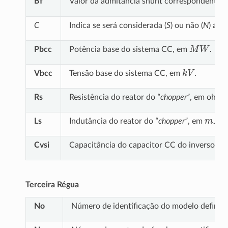
Bf
Valor da admitância shunt correspondente a 
C
Indica se será considerada (
S
) ou não (
N
) a c
M
W
Pbcc
Potência base do sistema CC, em
.
k
V
Vbcc
Tensão base do sistema CC, em
.
Rs
Resistência do reator do
“chopper”
, em ohms.
m
H
Ls
Indutância do reator do
“chopper”
, em
.
Cvsi
Capacitância do capacitor CC do inversor, 
Terceira Régua
No
Número de identificação do modelo definido