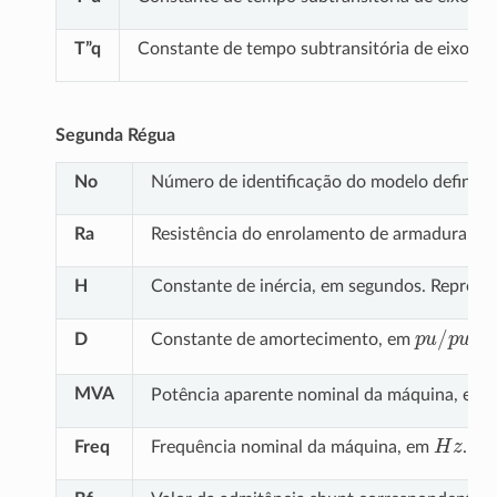
T”q
Constante de tempo subtransitória de eixo em
Segunda Régua
No
Número de identificação do modelo definido 
Ra
Resistência do enrolamento de armadura, e
H
Constante de inércia, em segundos. Represen
p
u
/
p
u
D
Constante de amortecimento, em
. R
MVA
Potência aparente nominal da máquina, em
H
z
Freq
Frequência nominal da máquina, em
.