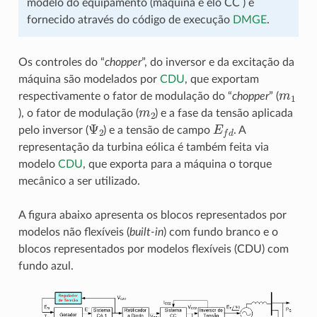
modelo do equipamento (máquina e elo CC ) é
fornecido através do código de execução
DMGE
.
Os controles do “
chopper
”, do inversor e da excitação da
máquina são modelados por
CDU
, que exportam
m
1
respectivamente o fator de modulação do “
chopper
” (
m
2
), o fator de modulação (
) e a fase da tensão aplicada
Ψ
2
E
f
d
pelo inversor (
) e a tensão de campo
. A
representação da turbina eólica é também feita via
modelo
CDU
, que exporta para a máquina o torque
mecânico a ser utilizado.
A figura abaixo apresenta os blocos representados por
modelos não flexíveis (
built-in
) com fundo branco e o
blocos representados por modelos flexíveis (CDU) com
fundo azul.